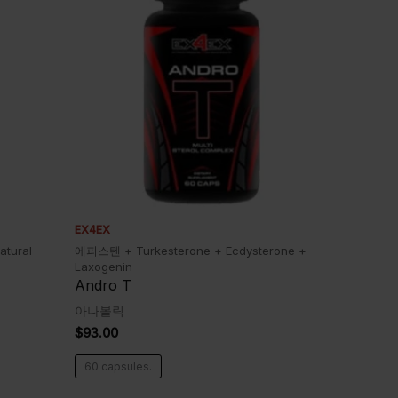
EX4EX
atural
에피스텐 + Turkesterone + Ecdysterone +
Laxogenin
Andro T
아나볼릭
$
93.00
60 capsules.