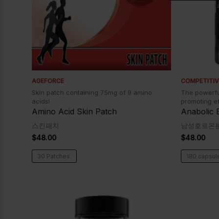
AGEFORCE
COMPETITIV
Skin patch containing 75mg of 9 amino
The powerfu
acids!
promoting ef
Amino Acid Skin Patch
Anabolic E
스킨패치
남성호르몬
$
48.00
$
48.00
30 Patches.
180 capsul