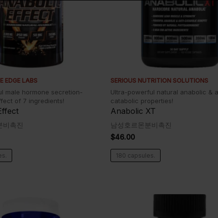
E EDGE LABS
SERIOUS NUTRITION SOLUTIONS
l male hormone secretion-
Ultra-powerful natural anabolic & a
fect of 7 ingredients!
catabolic properties!
ffect
Anabolic XT
분비촉진
남성호르몬분비촉진
$
46.00
es.
180 capsules.