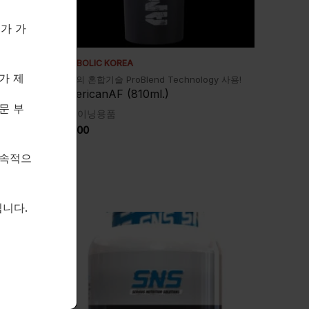
제가 가
ANABOLIC KOREA
가 제
한 번에!
최고의 혼합기술 ProBlend Technology 사용!
AmericanAF (810ml.)
문 부
트레이닝용품
$
15.00
지속적으
니다.