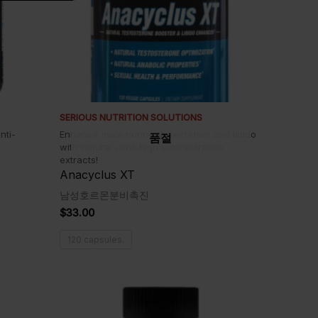
SERIOUS NUTRITION SOLUTIONS
nti-
Enhance male hormone secretion and libido
품절
with natural ultra-high concentration
extracts!
Anacyclus XT
남성호르몬분비촉진
$
33.00
120 capsules.