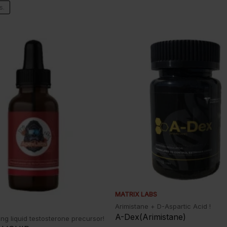
s.
MATRIX LABS
Arimistane + D-Aspartic Acid !
A-Dex(Arimistane)
ng liquid testosterone precursor!