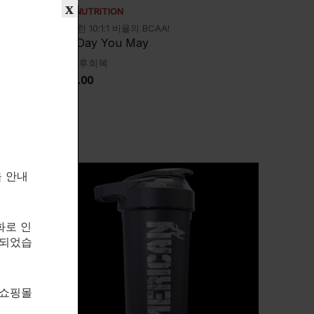
x
5% NUTRITION
회복!
굉장한 10:1:1 비율의 BCAA!
All Day You May
운동후회복
$
33.00
을 안내
화로 인
속되었습
 쇼핑몰