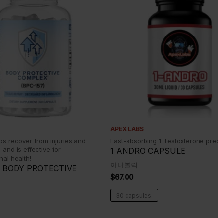
APEX LABS
s recover from injuries and
Fast-absorbing 1-Testosterone pre
 and is effective for
1 ANDRO CAPSULE
nal health!
아나볼릭
) BODY PROTECTIVE
$
67.00
X
30 capsules.