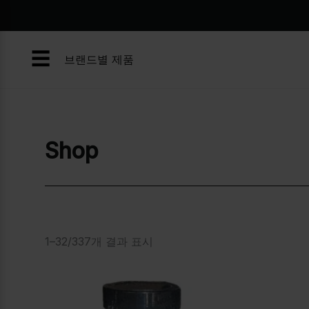
콘
텐
츠
☰
로
브랜드별 제품
건
너
뛰
기
Shop
1–32/337개 결과 표시