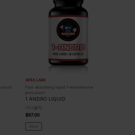
APEX LABS
cursor!
Fast-absorbing liquid 1-testosterone
precursor!
1 ANDRO LIQUID
아나볼릭
$
67.00
30ml.