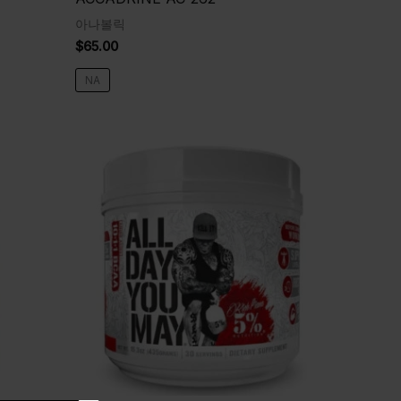
아나볼릭
$
65.00
NA