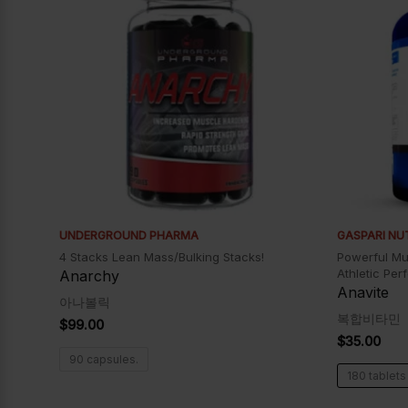
UNDERGROUND PHARMA
GASPARI NU
4 Stacks Lean Mass/Bulking Stacks!
Powerful Mul
Athletic Per
Anarchy
Anavite
아나볼릭
복합비타민
$
99.00
$
35.00
90 capsules.
180 tablets