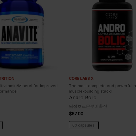
TRITION
CORE LABS X
tivitamin/Mineral for Improved
The most complete and powerful n
formance!
muscle-building stack!
Andro Bolic
남성호르몬분비촉진
$
67.00
60 capsules.