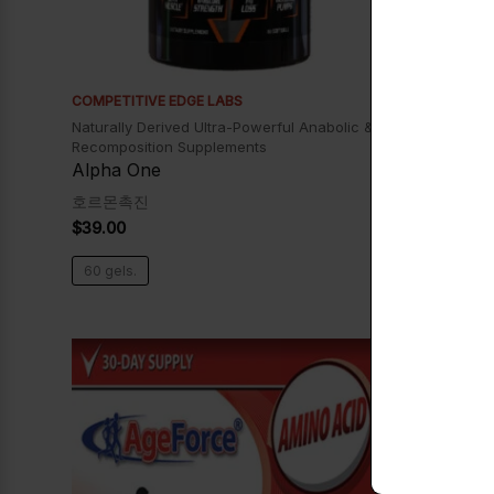
COMPETITIVE EDGE LABS
ATS LABS
Naturally Derived Ultra-Powerful Anabolic &
Powerful An
Recomposition Supplements
Ipriflavone/
Alpha One
Alpha Res
호르몬촉진
남성호르몬
$
39.00
$
48.00
60 gels.
90 capsule