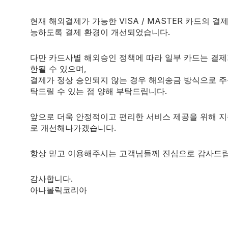
현재 해외결제가 가능한 VISA / MASTER 카드의 결
능하도록 결제 환경이 개선되었습니다.
SERIOUS NUTRITION SOLUTIONS
다만 카드사별 해외승인 정책에 따라 일부 카드는 결제
abolic Promotion of Hungarian
근력, 펌프, 지방 연소, 혈관 건강까지 
Methoxy Isoflavone!
한될 수 있으며,
Amentoflavone XT
urrection
결제가 정상 승인되지 않는 경우 해외송금 방식으로 주
산화질소증가제
탁드릴 수 있는 점 양해 부탁드립니다.
분비촉진
$
33.00
앞으로 더욱 안정적이고 편리한 서비스 제공을 위해 
60 capsules.
.
로 개선해나가겠습니다.
항상 믿고 이용해주시는 고객님들께 진심으로 감사드립
감사합니다.
아나볼릭코리아