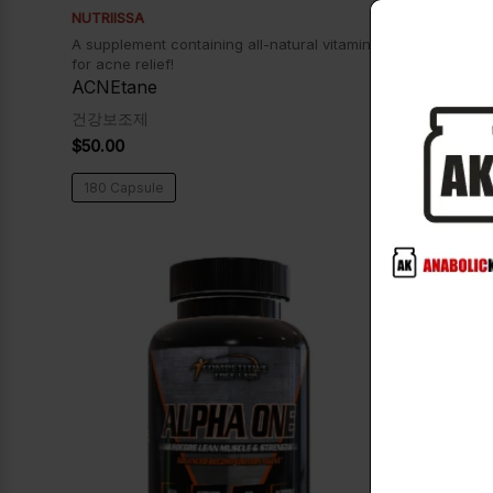
NUTRIISSA
MHP
A supplement containing all-natural vitamins
Activite S
for acne relief!
복합미네랄
ACNEtane
$
35.00
건강보조제
$
50.00
120 tablets.
180 Capsule