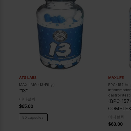
ATS LABS
MAXLIFE
MAX LMG (13-Ethyl)
BPC-157 help
inflammation
“13”
gastrointesti
아나볼릭
(BPC-157
$
65.00
COMPLE
아나볼릭
90 capsules.
$
63.00