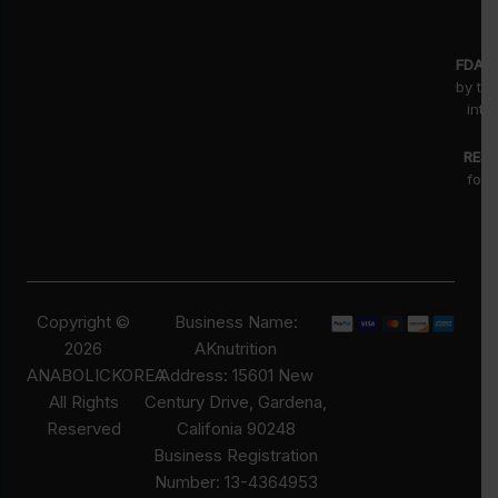
FDA D
by th
inte
RESE
for 
fr
pr
Copyright ©
Business Name:
2026
AKnutrition
ANABOLICKOREA
Address: 15601 New
All Rights
Century Drive, Gardena,
Reserved
Califonia 90248
Business Registration
Number: 13-4364953