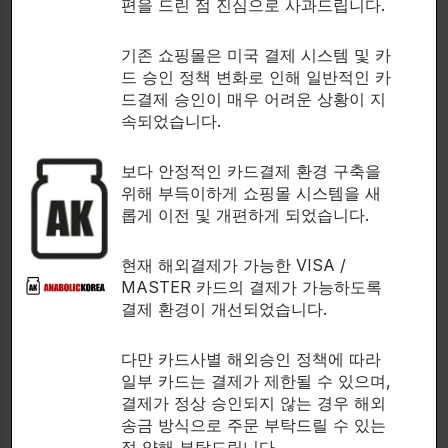
편을 드린 점 진심으로 사과드립니다.
SERIOUS NUTRITION
NUTRABIO
SOLUTIONS
크레아틴 모노하이드레이트
기존 쇼핑몰은 미국 결제 시스템 및 카
(PharmaPure®) 와 HMB 조합!
Premium formula for high-
드 승인 정책 변화로 인해 일반적인 카
intensity performance!
Creatine + HMB
드결제 승인이 매우 어려운 상황이 지
ATP Elite
글루타민, HMB
속되었습니다.
복합크레아틴
$
45.00
$
50.00
보다 안정적인 카드결제 환경 구축을
243g. Unflavored
위해 부득이하게 쇼핑몰 시스템을 새
90 capsules.
롭게 이전 및 개편하게 되었습니다.
현재 해외결제가 가능한 VISA /
MASTER 카드의 결제가 가능하도록
결제 환경이 개선되었습니다.
다만 카드사별 해외승인 정책에 따라
일부 카드는 결제가 제한될 수 있으며,
결제가 정상 승인되지 않는 경우 해외
송금 방식으로 주문 부탁드릴 수 있는
점 양해 부탁드립니다.