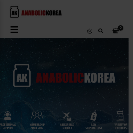
콘
텐
츠
로
☰
검
건
색
너
뛰
기