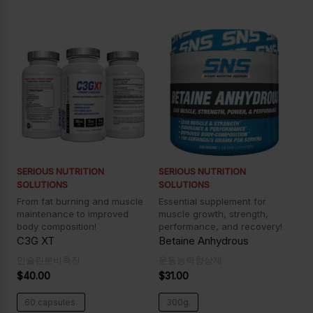
SERIOUS NUTRITION
SERIOUS NUTRITION
SOLUTIONS
SOLUTIONS
From fat burning and muscle
Essential supplement for
maintenance to improved
muscle growth, strength,
body composition!
performance, and recovery!
C3G XT
Betaine Anhydrous
인슐린분비촉진
운동능력향상제
$
40.00
$
31.00
60 capsules.
300g.