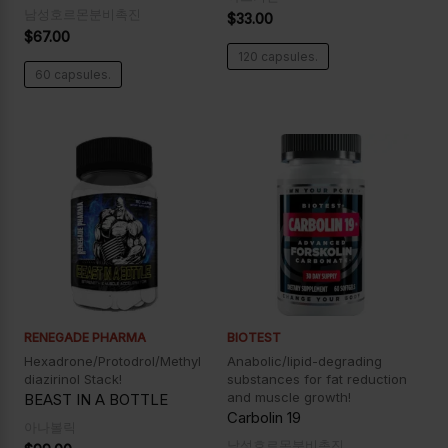
남성호르몬분비촉진
$
33.00
$
67.00
120 capsules.
60 capsules.
RENEGADE PHARMA
BIOTEST
Hexadrone/Protodrol/Methyl
Anabolic/lipid-degrading
diazirinol Stack!
substances for fat reduction
and muscle growth!
BEAST IN A BOTTLE
Carbolin 19
아나볼릭
남성호르몬분비촉진