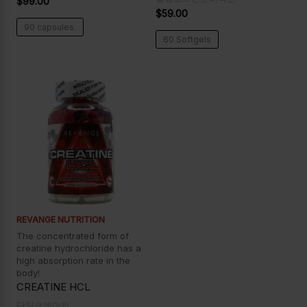
$
99.00
$
59.00
90 capsules.
60 Softgels
REVANGE NUTRITION
The concentrated form of
creatine hydrochloride has a
high absorption rate in the
body!
CREATINE HCL
단일크레아틴