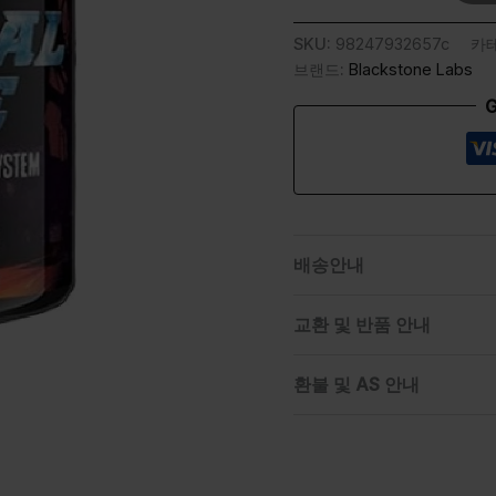
SKU:
98247932657c
카
브랜드:
Blackstone Labs
G
배송안내
교환 및 반품 안내
환불 및 AS 안내