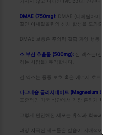
가지지 않고 니아신 (vit. B3)의 신진대사의 상당한 
DMAE (750mg):
DMAE (디메틸아미노에탄올/dimet
질인 아세틸콜린의 신체 합성을 도와줍니다.
DMAE 보충은 주의력 결핍 과잉 행동 장애 및 기억
소 부신 추출물 (500mg):
선 엑스는(선 추출물) 동물
하는 사람들) 유익합니다.
선 엑스는 종종 보호 혹은 에너지 호르몬 합성에 필요
마그네슘 글리시네이트 (Magnesium Glycinate,300m
표준적인 미국 식단에서 가장 흔하게 부족한 미네랄입
그렇게 편안해진 세포는 휴식과 회복과 관련된 고 에너
과잉 자극된 세포들은 칼슘이 지배적이며 마그네슘은 