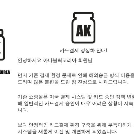
증진시킵니다.†
 단백질 기반 구성요소는 건강한 기능을 유지하도록 합니다.†
이용 가능한 가장 유명한 부신 지원 제품입니다.
카드결제 정상화 안내!
는데 필요한 추가적인 균형을 선사할 수 있는 가공되지 않는 재료
안녕하세요 아나볼릭코리아 회원님.
다.
먼저 기존 결제 환경 문제로 인해 해외송금 방식 이용
드리며 많은 불편을 드린 점 진심으로 사과드립니다.
 기능으로 돌아갈 수 있도록 돕습니다.
기존 쇼핑몰은 미국 결제 시스템 및 카드 승인 정책 변
피로에서 가장 먼저 선택되어야 할 부신 지원 보충제여야 합니다.
해 일반적인 카드결제 승인이 매우 어려운 상황이 지
니다.
영양소 중에 하나인 아연은 테스토스테론에서부터 면역 기능까지
보다 안정적인 카드결제 환경 구축을 위해 부득이하게
아신으로 광고되는 Inositol hexanicotinate (INH)은
시스템을 새롭게 이전 및 개편하게 되었습니다.