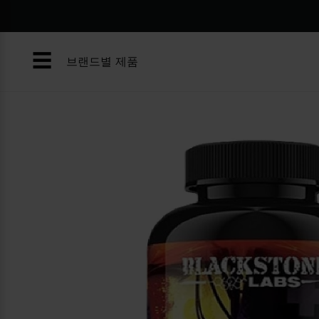
콘
텐
츠
☰
로
브랜드별 제품
건
너
뛰
기