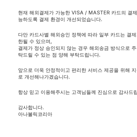
이점을 유도할 수 있도록 합니다.
현재 해외결제가 가능한 VISA / MASTER 카드의 결
hylaminoethanol)는 혈액 뇌 장벽을 쉽게 통과하여 거기에
능하도록 결제 환경이 개선되었습니다.
다만 카드사별 해외승인 정책에 따라 일부 카드는 결제
력 쇠퇴와 같은 인지 장애에 대한 다양한 치료상의 이점을 가진다
한될 수 있으며,
결제가 정상 승인되지 않는 경우 해외송금 방식으로 주
탁드릴 수 있는 점 양해 부탁드립니다.
의 호르몬 생성 분비샘에서 나오며 적절하게 일일 영양소를 섭취
앞으로 더욱 안정적이고 편리한 서비스 제공을 위해 
로 개선해나가겠습니다.
한 부신 영양분 제한의 결점을 보완하여 신체에 강장효과를 줍니
항상 믿고 이용해주시는 고객님들께 진심으로 감사드립
g):
마그네슘은 인체에서 두 번째로 널리 퍼져있는 전해질이고 
니다. 부신의 맥락에서, 마그네슘은 근육에서 문자 그대로 세포
감사합니다.
아나볼릭코리아
지 상태가 될 수 있습니다.
칼슘을 대체합니다.