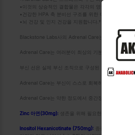
•이것의 상승적인 결합물은 각각의 영양분의 효능을 
•건강한 HPA 축 분비선 구조를 위한 이것의 특별한
•뇌 건강 및 인지 건강을 지원합니다.†
Blackstone Labs사의 Adrenal Care는 현재 
Adrenal Care는 여러분이 최상의 기분을 유지하
부신 선은 실제 부신 조직으로 구성된 부신 보충제입니
Adrenal Care는 부신이 스스로 회복하고 정상적인
Adrenal Care는 약한 정도에서 중간정도의 부신
Zinc 아연(30mg):
생존을 위해 필요한 24가지 미량 
Inositol Hexanicotinate (750mg):
종종 “홍조 없는” 니