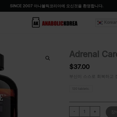
SINCE 2007 아나볼릭코리아에 오신것을 환영합니다.
Korea
Adrenal Car
Adrenal
Care
수
$
37.00
량
부신이 스스로 회복하고 
120 tablets.
-
+
장