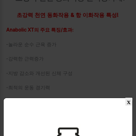
초강력 천연 동화작용 & 항 이화작용 특성!
Anabolic XT의 주요 특징/효과:
-놀라운 순수 근육 증가
-강력한 근력증가
-지방 감소와 개선된 신체 구성
-최적의 운동 경기력
x
-다이어트 중 순수 근육량 유지
-세트 사이 및 훈련 사이의 회복 개선
-지구력 향상/피로도 감소