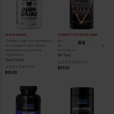
BLACK MAGIC
COMPETITIVE EDGE LABS
Contains high concentrations
Improve pure muscle &
품절
of Laxogenin and natural
strength! Enhance strength &
assimilation-promoting
endurance!
ingredients!
M-Test
Dura Gains
남성호르몬분비촉진
남성호르몬분비촉진
$
37.00
$
39.00