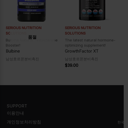
SERIOUS NUTRITION
SERIOUS NUTRITION
SOLUTIONS
SOLUTIONS
품절
Bulbine Natural Testosterone
The latest natural hormone-
Booster!
optimizing supplement!
Bulbine
GrowthFactor XT
남성호르몬분비촉진
남성호르몬분비촉진
$
39.00
SUPPORT
이용안내
개인정보처리방침
한국시