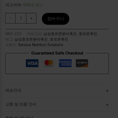
재고여부:
998개 재고
-
+
장바구니
SKU:
2212
카테고리:
남성호르몬분비촉진
,
호르몬촉진
태그:
남성호르몬분비촉진
,
호르몬촉진
브랜드:
Serious Nutrition Solutions
Guaranteed Safe Checkout
배송안내
교환 및 반품 안내