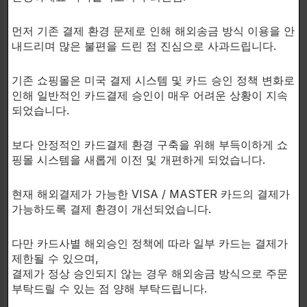
-9가지 고급 활성 성분
먼저 기존 결제 환경 문제로 인해 해외송금 방식 이용을 안
-임상적으로 연구된 핵심 성분
내드리며 많은 불편을 드린 점 진심으로 사과드립니다.
기존 쇼핑몰은 미국 결제 시스템 및 카드 승인 정책 변화로
인해 일반적인 카드결제 승인이 매우 어려운 상황이 지속
자신에게의 몇 가지 질문:
되었습니다.
여러분은 믿을 수 없을 정도로 체지방이 빠진 근육의 증
보다 안정적인 카드결제 환경 구축을 위해 부득이하게 쇼
가를 경험하고 싶나요?
핑몰 시스템을 새롭게 이전 및 개편하게 되었습니다.
하드코어적인 근육 강도 향상을 원하십니까?
현재 해외결제가 가능한 VISA / MASTER 카드의 결제가
가능하도록 결제 환경이 개선되었습니다.
여러분은 체지방을 줄이고 신체 구성요소를 개선하고
싶나요?
다만 카드사별 해외승인 정책에 따라 일부 카드는 결제가
제한될 수 있으며,
세트 사이 또는 훈련사이의 회복을 개선하시겠습니까?
결제가 정상 승인되지 않는 경우 해외송금 방식으로 주문
부탁드릴 수 있는 점 양해 부탁드립니다.
하드코어 천연 아나볼릭을 경험할 준비가 되셨습니까?