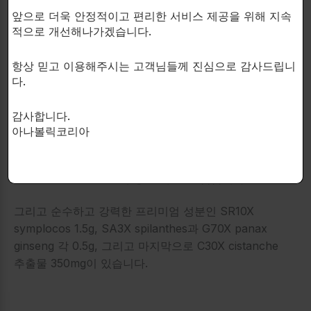
앞으로 더욱 안정적이고 편리한 서비스 제공을 위해 지속
이러한 질문 중 하나라도 예라고 대답한 경우
적으로 개선해나가겠습니다.
Anabolus XT가 적합할 수 있습니다.
항상 믿고 이용해주시는 고객님들께 진심으로 감사드립니
다.
감사합니다.
아나볼릭코리아
Anabolic XT 6캡슐에는 100mg의 검정생강, 600mg의
ecklonia cava(감태추출물), 그리고 900mg의 단단한
eucommia ulmoides(두충 열매)를 포함합니다.
그리고 순수하고 강력한 프리미엄 성분인 SR10X
symplocos 1.5g, SA3X spilanthes과 G70X panax
ginseng 각 0.5g, 그리고 마지막으로 C30X cistanche
추출물 350mg이 있습니다.