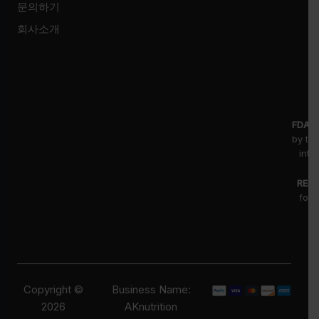
문의하기
회사소개
FDA D
by th
inte
RESE
for 
fr
pr
Copyright ©
Business Name:
2026
AKnutrition