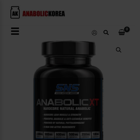
콘
텐
츠
로
☰
검
건
색
너
Anabolic
뛰
XT
수
기
량