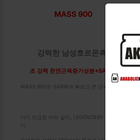
MASS 900
강력한 남성호르몬촉진!
초 강력 천연근육증가성분+SARMs구성!
MASS 900은 SARM과 빠르고 큰 근육 및 근력 
이미 언급된 바와 같이, LEGENDERY NUTRIT
다.