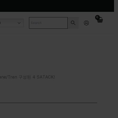
n
tane/Tren 구성된 4 SATACK!