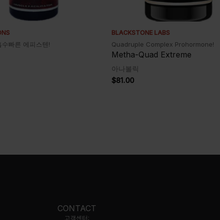
ONS
BLACKSTONE LABS
흡수빠른 에피스텐!
Quadruple Complex Prohormone!
Metha-Quad Extreme
아나볼릭
$
81.00
CONTACT
고객센터: