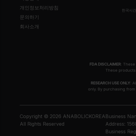
개인정보처리방침
한국시간
문의하기
회사소개
FDA DISCLAIMER
: These
These products 
RESEARCH USE ONLY
: A
only. By purchasing from
Copyright © 2026 ANABOLICKOREA
Business Nam
All Rights Reserved
Address: 156
Business Reg