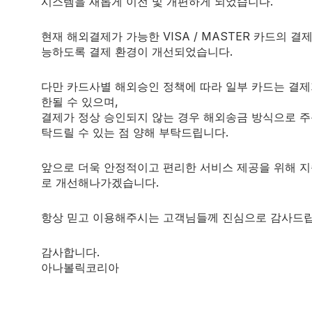
 엑디스테론, 150mg의 락소스테론으로, 지금까지 자연적인 근
시스템을 새롭게 이전 및 개편하게 되었습니다.
현재 해외결제가 가능한 VISA / MASTER 카드의 결
능하도록 결제 환경이 개선되었습니다.
된 단백질 생합성, 힘과 근육량의 상당한 증가, 그리고 자연적
다만 카드사별 해외승인 정책에 따라 일부 카드는 결제
한될 수 있으며,
결제가 정상 승인되지 않는 경우 해외송금 방식으로 주
탁드릴 수 있는 점 양해 부탁드립니다.
ic System)에서 MASS 900을 위해 LEGENDERY NUT
앞으로 더욱 안정적이고 편리한 서비스 제공을 위해 
RAD-140, 리간드롤 및 아나모렐린 및 이부타모렌과 함께 가장 인
로 개선해나가겠습니다.
항상 믿고 이용해주시는 고객님들께 진심으로 감사드립
SS 900의 사용자는 순수하게 자연적인 성분으로는 불가능한 강
감사합니다.
아나볼릭코리아