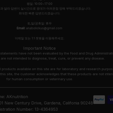
평일: 10:00~17:00
과 달라 답변이 실시간으로 응대가 어려운점 양해 부탁드리겠습니다.
최대한 빠른 답변드리겠습니다.
토,일/공휴일: 휴무
Email:
anabolickus@gmail.com
이메일 또는 1:1 챗봇을 이용해주세요.
Important Notice
 statements have not been evaluated by the Food and Drug Administrati
are not intended to diagnose, treat, cure, or prevent any disease.
ll products available on this site are for laboratory and research purpo
 this site, the customer acknowledges that these products are not inte
for human consumption or veterinary use.
e: AKnutrition
01 New Century Drive, Gardena, Califonia 90248
istration Number: 13-4364953