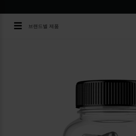
콘
텐
츠
☰
로
브랜드별 제품
건
너
뛰
기