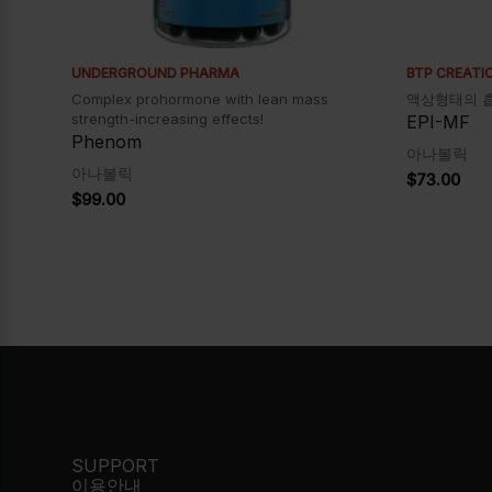
UNDERGROUND PHARMA
BTP CREATI
Complex prohormone with lean mass
액상형태의 
strength-increasing effects!
EPI-MF
Phenom
아나볼릭
아나볼릭
$
73.00
$
99.00
SUPPORT
이용안내