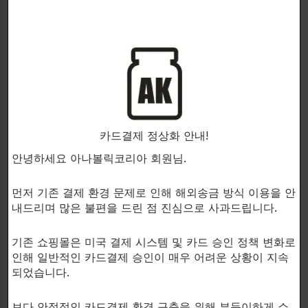
Contains 20mg of Rad-140 (testostelone) per
capsule!
Matrix Labs’ R-140, also known as testostelone, is one of
the most effective supplements in the SARM group,
which has high anabolic potential.
It is widely used by advanced athletes due to its
properties for increasing solid muscle mass.
카드결제 정상화 안내!
R-140 does not cause adverse side effects in a negative
안녕하세요 아나볼릭코리아 회원님.
form on the prostate or other internal organs.
Furthermore, R-140 is not stored in the body in the form
먼저 기존 결제 환경 문제로 인해 해외송금 방식 이용을 안
of DHT.
내드리며 많은 불편을 드린 점 진심으로 사과드립니다.
This means it does not increase the risk of hair loss.
기존 쇼핑몰은 미국 결제 시스템 및 카드 승인 정책 변화로
The high efficacy is primarily due to its high stability on
인해 일반적인 카드결제 승인이 매우 어려운 상황이 지속
androgen receptors, excellent bioavailability, and high
되었습니다.
affinity.
Rad-140 possesses the ability to initiate anabolic
보다 안정적인 카드결제 환경 구축을 위해 부득이하게 쇼