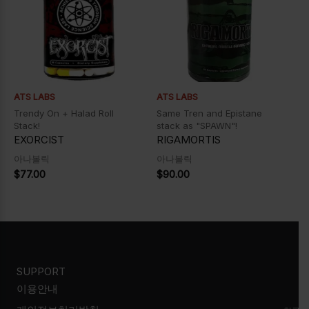
ATS LABS
ATS LABS
Trendy On + Halad Roll
Same Tren and Epistane
Stack!
stack as "SPAWN"!
EXORCIST
RIGAMORTIS
아나볼릭
아나볼릭
$
77.00
$
90.00
SUPPORT
이용안내