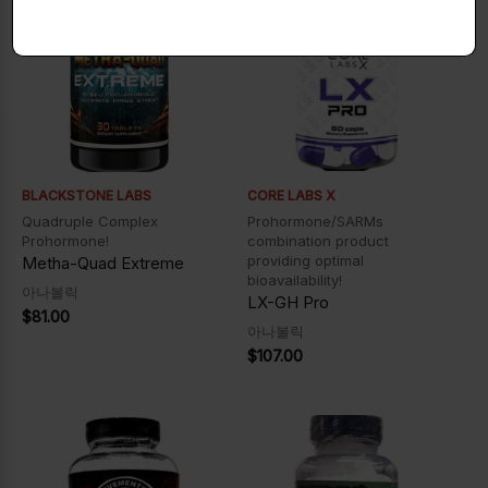
BLACKSTONE LABS
CORE LABS X
Quadruple Complex
Prohormone/SARMs
Prohormone!
combination product
providing optimal
Metha-Quad Extreme
bioavailability!
아나볼릭
LX-GH Pro
$
81.00
아나볼릭
$
107.00