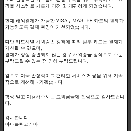
processes over a wider range than testosterone.
핑몰 시스템을 새롭게 이전 및 개편하게 되었습니다.
The supplement influences increased muscle anabolism,
creating ideal conditions for regenerating the skeletal
현재 해외결제가 가능한 VISA / MASTER 카드의 결제가
and nervous systems and increasing muscle mass.
가능하도록 결제 환경이 개선되었습니다.
Sarm is characterized by low hepatotoxicity and has a
positive effect on blood triglyceride levels by improving
다만 카드사별 해외승인 정책에 따라 일부 카드는 결제가
lipid profiles.
제한될 수 있으며,
결제가 정상 승인되지 않는 경우 해외송금 방식으로 주문
The long half-life of approximately 15 to 20 hours means
부탁드릴 수 있는 점 양해 부탁드립니다.
that you only need to use it once a day.
The recommended usage period is 6 to 8 weeks.
앞으로 더욱 안정적이고 편리한 서비스 제공을 위해 지속
적으로 개선해나가겠습니다.
Directions:
Take 1 capsule daily.
항상 믿고 이용해주시는 고객님들께 진심으로 감사드립니
다.
연관 상품
감사합니다.
아나볼릭코리아