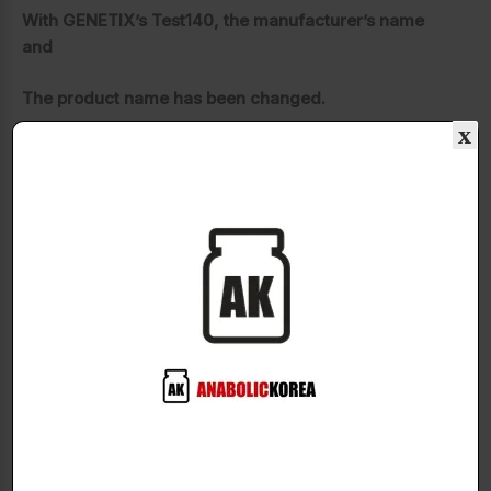
With GENETIX’s Test140, the manufacturer’s name
and
The product name has been changed.
x
It will be shipped as a GENETIX
Test140.
Matrix Labs’:
R-140(Rad-140)
Rad-140 20mg