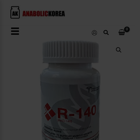
콘
텐
츠
로
☰
검
건
색
너
R-
뛰
140(Rad-
140)
기
수
량