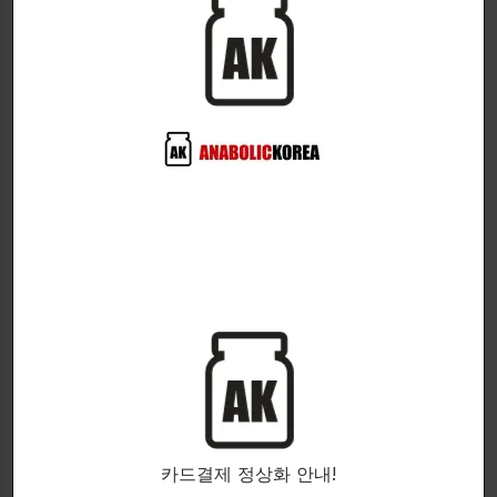
LEGENDARY NUTRITION
LEGENDARY NUTRITION
An innovative pre-workout
Higenamine 35mg!
pump mixture for Alpha
Higenamine
Males!
운동전에너지제품
FLEX PUMP
$
43.00
비자극성운동전제품
$
41.00
90 capsules.
300g. Orange
카드결제 정상화 안내!