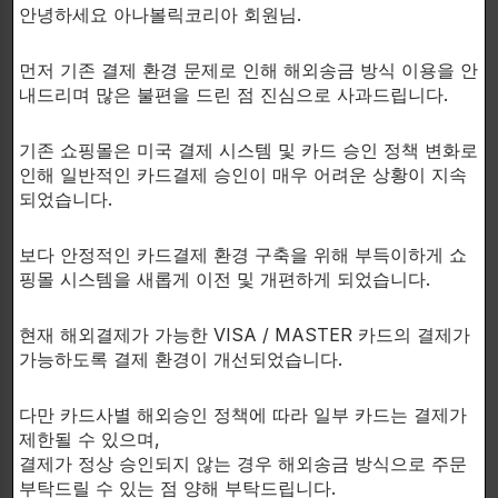
안녕하세요 아나볼릭코리아 회원님.
먼저 기존 결제 환경 문제로 인해 해외송금 방식 이용을 안
내드리며 많은 불편을 드린 점 진심으로 사과드립니다.
LEGENDARY NUTRITION
LEGENDARY NUTRITION
기존 쇼핑몰은 미국 결제 시스템 및 카드 승인 정책 변화로
The world's best innovative
1정당 강력한 메틸스텐볼론
인해 일반적인 카드결제 승인이 매우 어려운 상황이 지속
liver health support formula!
10mg 함유!
되었습니다.
LIVER
M-Sten
간보호제
아나볼릭
보다 안정적인 카드결제 환경 구축을 위해 부득이하게 쇼
$
43.00
$
74.00
핑몰 시스템을 새롭게 이전 및 개편하게 되었습니다.
90 capsules.
60 capsules.
현재 해외결제가 가능한 VISA / MASTER 카드의 결제가
가능하도록 결제 환경이 개선되었습니다.
다만 카드사별 해외승인 정책에 따라 일부 카드는 결제가
제한될 수 있으며,
결제가 정상 승인되지 않는 경우 해외송금 방식으로 주문
부탁드릴 수 있는 점 양해 부탁드립니다.