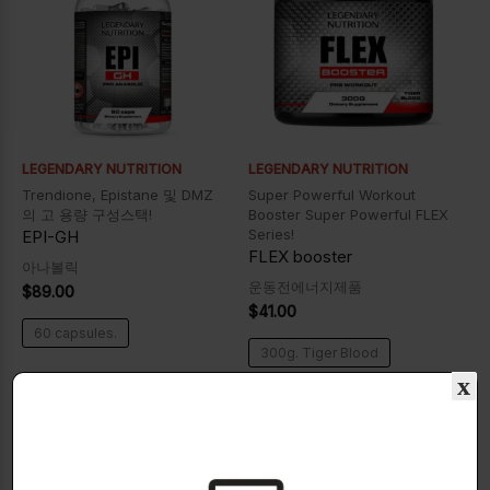
LEGENDARY NUTRITION
LEGENDARY NUTRITION
Trendione, Epistane 및 DMZ
Super Powerful Workout
의 고 용량 구성스택!
Booster Super Powerful FLEX
Series!
EPI-GH
FLEX booster
아나볼릭
운동전에너지제품
$
89.00
$
41.00
60 capsules.
300g. Tiger Blood
x