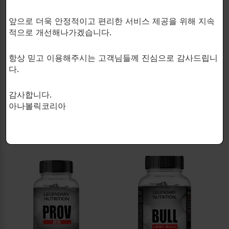
앞으로 더욱 안정적이고 편리한 서비스 제공을 위해 지속
적으로 개선해나가겠습니다.
LEGENDARY NUTRITION
LEGENDARY NUTRITION
항상 믿고 이용해주시는 고객님들께 진심으로 감사드립니
순수근매스와 근력증가에 매우
초 강력 천연근육증가성분
다.
강력한 아나볼릭 에이전트!
+SARMs구성!
MASS + RX
MASS 900
감사합니다.
아나볼릭
아나볼릭
아나볼릭코리아
$
81.00
$
104.00
60 capsules.
60 capsules.