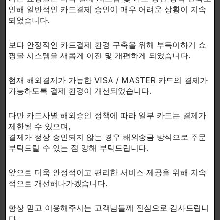
성분 조합 시 기대할 수 있는 특징
인해 일반적인 카드결제 승인이 매우 어려운 상황이 지속
되었습니다.
본 포뮬라는 강도 높은 운동 환경에서:
보다 안정적인 카드결제 환경 구축을 위해 부득이하게 쇼
• 근력 향상
핑몰 시스템을 새롭게 이전 및 개편하게 되었습니다.
• 근육량 증가 루틴 지원
• 운동 퍼포먼스 향상
현재 해외결제가 가능한 VISA / MASTER 카드의 결제가
• 회복 환경 서포트
가능하도록 결제 환경이 개선되었습니다.
• 남성 활력 및 에너지 지원
• 체성분 관리 프로그램 보조
다만 카드사별 해외승인 정책에 따라 일부 카드는 결제가
제한될 수 있으며,
등을 목적으로 설계된 조합입니다.
결제가 정상 승인되지 않는 경우 해외송금 방식으로 주문
부탁드릴 수 있는 점 양해 부탁드립니다.
특히 고강도 웨이트트레이닝, 벌크업, 퍼포먼스 중심 루틴과
함께 사용하는 사용자층에 적합한 형태의 포뮬라입니다.
앞으로 더욱 안정적이고 편리한 서비스 제공을 위해 지속
적으로 개선해나가겠습니다.
────────────────────────
항상 믿고 이용해주시는 고객님들께 진심으로 감사드립니
섭취 방법
다.