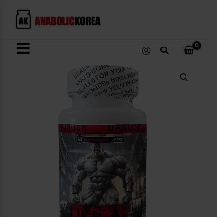
콘
텐
츠
로
☰
검
건
색
너
OCKY
뛰
수
량
기