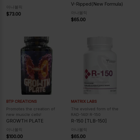
V-Ripped(New Formula)
아나볼릭
아나볼릭
$
73.00
$
65.00
BTP CREATIONS
MATRIX LABS
Promotes the creation of
The evolved form of the
new muscle cells!
RAD-140! R-150
GROWTH PLATE
R-150 [TLB-150]
아나볼릭
아나볼릭
$
100.00
$
65.00