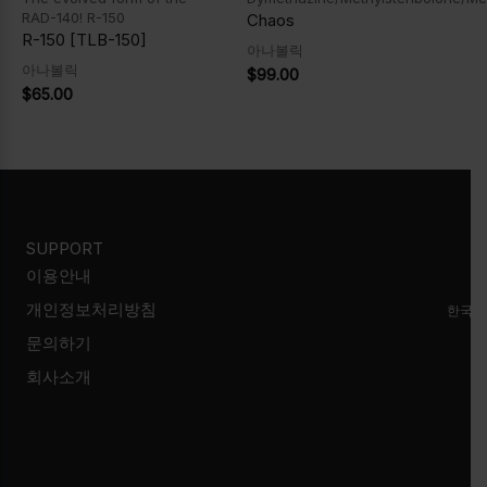
RAD-140! R-150
Chaos
R-150 [TLB-150]
아나볼릭
아나볼릭
$
99.00
$
65.00
SUPPORT
이용안내
개인정보처리방침
한국시
문의하기
회사소개