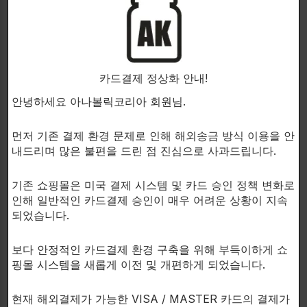
-더 빠른 회복 및 재생
Matrix Labs은 엄청닌 벌킹스택을 위해 LGD’s를 모두
스택 하였습니다.
카드결제 정상화 안내!
안녕하세요 아나볼릭코리아 회원님.
이 삼중 Sarm Stack은 근육과 뼈 조직, 그리고 근력과
먼저 기존 결제 환경 문제로 인해 해외송금 방식 이용을 안
내드리며 많은 불편을 드린 점 진심으로 사과드립니다.
근매스증가에 모두 아나볼릭 효과를 가지고 있는 것으
로 나타난 안드로겐 수용체에 대해 활동적이고 강력하
기존 쇼핑몰은 미국 결제 시스템 및 카드 승인 정책 변화로
며 선택적인 작용제입니다.
인해 일반적인 카드결제 승인이 매우 어려운 상황이 지속
되었습니다.
보다 안정적인 카드결제 환경 구축을 위해 부득이하게 쇼
핑몰 시스템을 새롭게 이전 및 개편하게 되었습니다.
복용 방법:
현재 해외결제가 가능한 VISA / MASTER 카드의 결제가
매일 1~2캡슐을 식사와 함께 복용하세요.