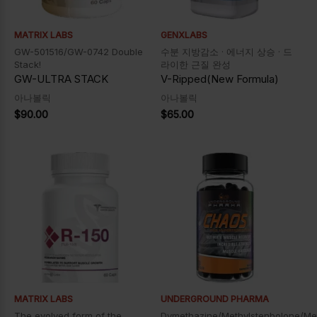
MATRIX LABS
GENXLABS
GW-501516/GW-0742 Double
수분 지방감소 · 에너지 상승 · 드
Stack!
라이한 근질 완성
GW-ULTRA STACK
V-Ripped(New Formula)
아나볼릭
아나볼릭
$
90.00
$
65.00
MATRIX LABS
UNDERGROUND PHARMA
The evolved form of the
Dymethazine/Methylstenbolone/Me