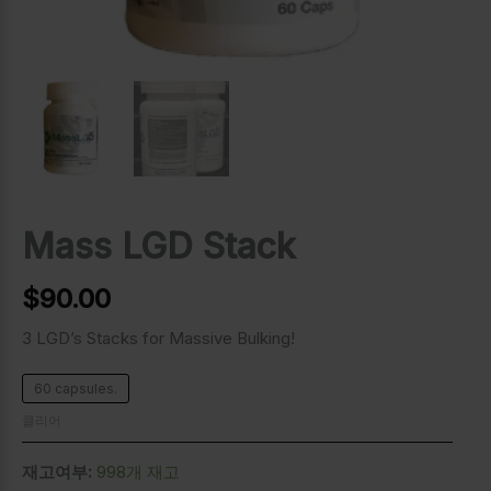
Mass LGD Stack
$
90.00
3 LGD’s Stacks for Massive Bulking!
60 capsules.
클리어
재고여부:
998개 재고