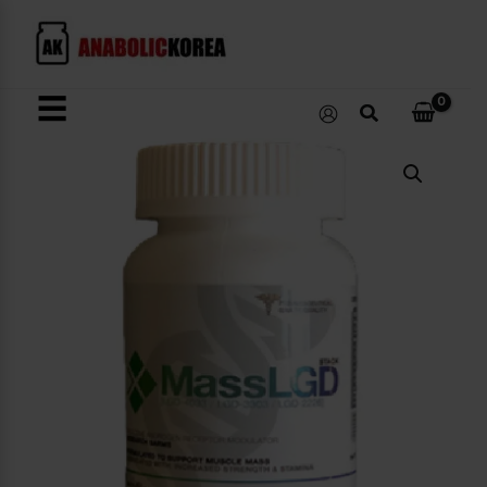
콘
텐
츠
로
☰
검
건
색
너
Mass
뛰
LGD
Stack
기
수
량