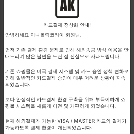
도를 높이도록 설계되어 있습니다.
그러한 추가 세트와 반복회수는 운동능력과 정신력 향
카드결제 정상화 안내!
상에 더해져야 합니다. 어떻게 이러한 효과를 성공적으
안녕하세요 아나볼릭코리아 회원님.
로 달성할 수 있을까요?
먼저 기존 결제 환경 문제로 인해 해외송금 방식 이용을 안
내드리며 많은 불편을 드린 점 진심으로 사과드립니다.
LEGENDERY NUTRITION사의 전용 성분인
기존 쇼핑몰은 미국 결제 시스템 및 카드 승인 정책 변화로
Dopaphin3 ™에 의해 강력한 효과를 제공합니다.
인해 일반적인 카드결제 승인이 매우 어려운 상황이 지속
되었습니다.
Dopaphin3 ™은 Phenylalanine HCL, N-
Methyltyramine과 Pyridoxine을 특정 비율로 혼합한
보다 안정적인 카드결제 환경 구축을 위해 부득이하게 쇼
상표입니다.
핑몰 시스템을 새롭게 이전 및 개편하게 되었습니다.
이 조합은 오늘날 보충제시장에서 합법적이든 불법적이
현재 해외결제가 가능한 VISA / MASTER 카드의 결제가
든 어떤 자극에도 필적할 수 있는 효과를 제공하는 조합
가능하도록 결제 환경이 개선되었습니다.
입니다.