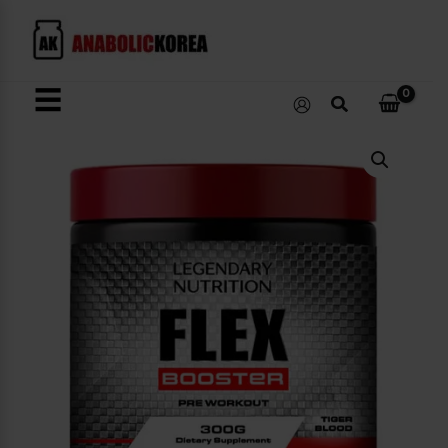
콘
텐
츠
로
☰
검
건
색
너
FLEX
뛰
booster
수
기
량