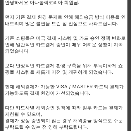
안녕하세요 아나볼릭코리아 회원님.
Estra-4.9-diene-3,17-dione (dienedione)
이 프로호
르몬의 가장 큰 특징은 방향족화를 거치지 않는다는 것
먼저 기존 결제 환경 문제로 인해 해외송금 방식 이용을 안
입니다.
내드리며 많은 불편을 드린 점 진심으로 사과드립니다.
그것은 체내에서 어떤 형태의 에스트로겐으로도 변하지
기존 쇼핑몰은 미국 결제 시스템 및 카드 승인 정책 변화로
않는다는 것을 의미합니다.
인해 일반적인 카드결제 승인이 매우 어려운 상황이 지속
되었습니다.
이것은 매우 중요하고 긍정적인 특징입니다.
보다 안정적인 카드결제 환경 구축을 위해 부득이하게 쇼
복용효과는 전적으로 지방없이 근육량과 빠른 힘의 증
핑몰 시스템을 새롭게 이전 및 개편하게 되었습니다.
가입니다.
현재 해외결제가 가능한 VISA / MASTER 카드의 결제가
높은 수준의 에스트로겐의 부족은 피하수분 보유를 피
가능하도록 결제 환경이 개선되었습니다.
하는데 도움을 줍니다.
다만 카드사별 해외승인 정책에 따라 일부 카드는 결제가
따라서, 흔히 “근육 학살” 또는 “개발”라고 불리는 데피
제한될 수 있으며,
결제가 정상 승인되지 않는 경우 해외송금 방식으로 주문
니션의 개선을 기대할 수 있습니다.
부탁드릴 수 있는 점 양해 부탁드립니다.