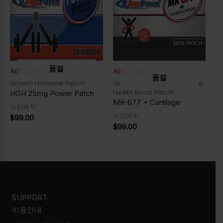
품절
AGEFORCE
AGEFORCE
품절
Growth Hormone Patch!
Growth Hormone Boost/Joint
Health Boost Patch!
HGH 25mg Power Patch
MK-677 + Cartilage
스킨패치
스킨패치
$
99.00
$
99.00
SUPPORT
이용안내