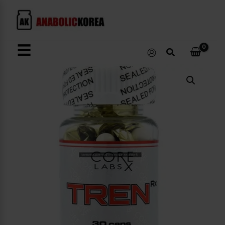
콘
텐
츠
로
☰
검
건
색
너
Tren+
뛰
Rx
수
기
량