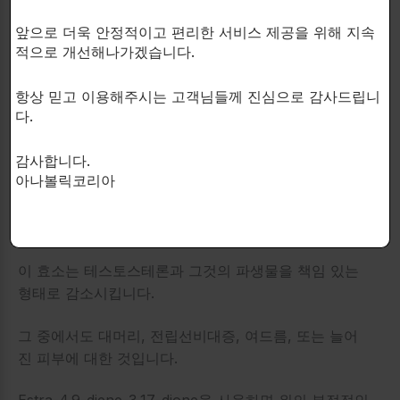
에스트로겐으로 변환하는 특성을 나타내지 않는 대부분
앞으로 더욱 안정적이고 편리한 서비스 제공을 위해 지속
의 촉진제는 아나볼릭 특성을 약간 줄였기 때문에 효과
적으로 개선해나가겠습니다.
가 매우 강하다는 것은 놀라운 일입니다.
항상 믿고 이용해주시는 고객님들께 진심으로 감사드립니
그러나 트렌볼론은 근육량과 근력을 키우는 가장 강력
다.
한 수단 중 하나로 널리 알려져 있습니다.
감사합니다.
아나볼릭코리아
또한, Estra-4.9-dien-3,17-dione은 5알파 환원효소에
대한 친화력을 보이지 않습니다.
이 효소는 테스토스테론과 그것의 파생물을 책임 있는
형태로 감소시킵니다.
그 중에서도 대머리, 전립선비대증, 여드름, 또는 늘어
진 피부에 대한 것입니다.