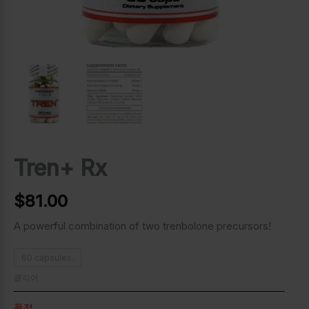
Tren+ Rx
$
81.00
A powerful combination of two trenbolone precursors!
60 capsules.
클리어
품절