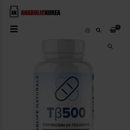
콘
텐
츠
로
☰
검
건
색
너
Tβ500
뛰
수
량
기