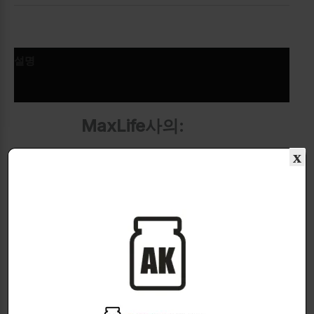
설명
추가 정보
MaxLife사의:
x
Tβ500
조직재생과 회복촉진!