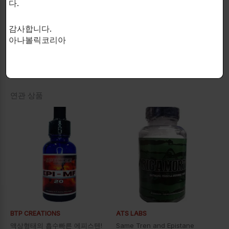
다.
복용 방법:
감사합니다.
아나볼릭코리아
매일 1~2캡슐을 복용하십시오.
연관 상품
BTP CREATIONS
ATS LABS
액상형태의 흡수빠른 에피스텐!
Same Tren and Epistane