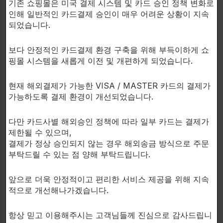
기존 쇼핑몰은 미국 결제 시스템 및 카드 승인 정책 변화로
TB500은 최고 품질의 의약품 등급 성분만을 사용하여
인해 일반적인 카드결제 승인이 매우 어려운 상황이 지속
제조되며, 순수성과 효능을 보장하기 위해 FDA 등록 시
되었습니다.
설에서 제조됩니다.
보다 안정적인 카드결제 환경 구축을 위해 부득이하게 쇼
핑몰 시스템을 새롭게 이전 및 개편하게 되었습니다.
TB500의 잠재적인 이점을 완전히 이해하기 위해서는
현재 해외결제가 가능한 VISA / MASTER 카드의 결제가
더 많은 연구가 필요하지만, 조직 재생, 면역 기능, 심혈
가능하도록 결제 환경이 개선되었습니다.
관 건강 및 염증 감소에 대한 연구에 유망한 추가가 될
수 있습니다.
다만 카드사별 해외승인 정책에 따라 일부 카드는 결제가
제한될 수 있으며,
결제가 정상 승인되지 않는 경우 해외송금 방식으로 주문
부탁드릴 수 있는 점 양해 부탁드립니다.
연구 목적으로 MaxLife Naturals TB500을 선택하고
이 강력한 혼합물의 잠재적 이점을 살펴보십시오. 지금
앞으로 더욱 안정적이고 편리한 서비스 제공을 위해 지속
적으로 개선해나가겠습니다.
바로 주문하시고 이 제품이 무엇을 도와드릴 수 있는지
확인해 보세요!
항상 믿고 이용해주시는 고객님들께 진심으로 감사드립니