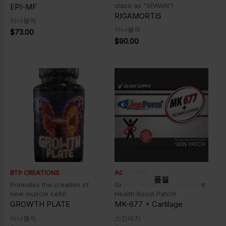
stack as "SPAWN"!
EPI-MF
RIGAMORTIS
아나볼릭
아나볼릭
$
73.00
$
90.00
BTP CREATIONS
AGEFORCE
품절
Promotes the creation of
Growth Hormone Boost/Joint
new muscle cells!
Health Boost Patch!
GROWTH PLATE
MK-677 + Cartilage
아나볼릭
스킨패치