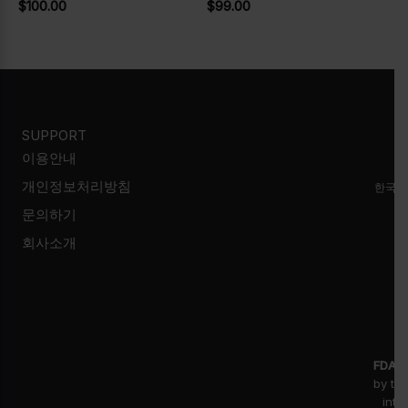
$
100.00
$
99.00
SUPPORT
이용안내
개인정보처리방침
한국시
문의하기
회사소개
FDA D
by th
inte