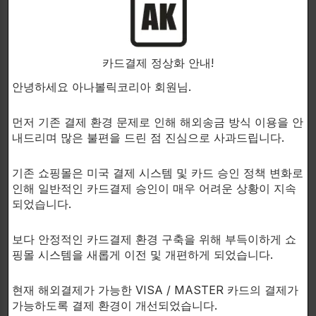
LGD-4033/MK-2866/RAD-140/YK-11/
SR-9009/ARIMISTANE/LAXOGENIN 구성!
카드결제 정상화 안내!
5가지의 SARMs의 효과를 결합한 건강 보조 식품입니
안녕하세요 아나볼릭코리아 회원님.
다!
먼저 기존 결제 환경 문제로 인해 해외송금 방식 이용을 안
SUPERMAN은 스포츠 형태를 만드는 여러 단계에서
내드리며 많은 불편을 드린 점 진심으로 사과드립니다.
강력한 액션을 찾고 있는 사람들을 위한 것입니다. 타협
하지 않는 액션은 근육에 강력한 동화 작용을 제공합니
기존 쇼핑몰은 미국 결제 시스템 및 카드 승인 정책 변화로
다.
인해 일반적인 카드결제 승인이 매우 어려운 상황이 지속
되었습니다.
근육량을 크게 증가시키는 매우 강력한 화합물입니다.
보다 안정적인 카드결제 환경 구축을 위해 부득이하게 쇼
이 포괄적인 구성은 우리가 신체 구성을 개선하고, 근력
핑몰 시스템을 새롭게 이전 및 개편하게 되었습니다.
을 키우거나, 심지어 경기력을 향상시키는 것과 같은 다
양한 목적으로 사용할 수 있다는 것을 의미합니다.
현재 해외결제가 가능한 VISA / MASTER 카드의 결제가
가능하도록 결제 환경이 개선되었습니다.