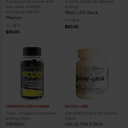
Complex prohormone with
3 LGD's Stacks for Massive
lean mass strength-
Bulking!
increasing effects!
Mass LGD Stack
Phenom
아나볼릭
아나볼릭
$
90.00
$
99.00
UNDERGROUND PHARMA
MATRIX LABS
Triple-complex prohormone!
GW-501516/GW-0742 Double
Bulking effect
Stack!
PRODIGY
GW-ULTRA STACK