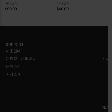
아나볼릭
아나볼릭
$
99.00
$
90.00
SUPPORT
이용안내
개인정보처리방침
한국시
문의하기
회사소개
FDA D