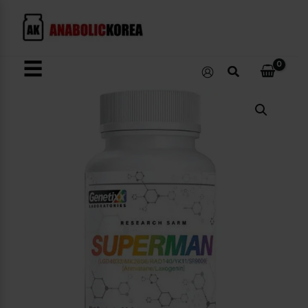
콘
텐
츠
로
☰
검
건
색
너
SUPERMAN
뛰
수
량
기