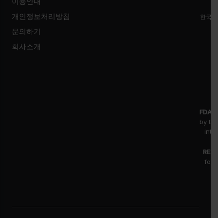
이용안내
개인정보처리방침
한국시
문의하기
회사소개
FDA D
by th
inte
RESE
for 
fr
pr