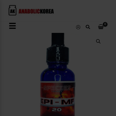
콘
텐
츠
로
☰
검
건
색
너
EPI-
뛰
MF
수
기
량