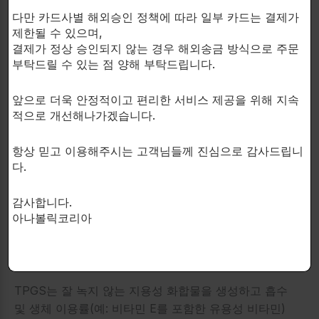
마돌은 방향족화 과정을 거치지 않으며, 이는 에스트로
다만 카드사별 해외승인 정책에 따라 일부 카드는 결제가
제한될 수 있으며,
겐 효과(수분 보유, 여성화부작용)와 관련된 부정적인
결제가 정상 승인되지 않는 경우 해외송금 방식으로 주문
부작용의 대부분을 야기합니다.
부탁드릴 수 있는 점 양해 부탁드립니다.
테스토스테론과는 달리, 실질적으로 수분 보유가 제로
앞으로 더욱 안정적이고 편리한 서비스 제공을 위해 지속
이기 때문에 근육 운동을 위한 완벽한 척도가 됩니다.
적으로 개선해나가겠습니다.
마돌은 동화-안드로겐 측정(winstrol, primobolan,
항상 믿고 이용해주시는 고객님들께 진심으로 감사드립니
deca-durabolin, dianabol, anawar, turinabol,
다.
equipoise 그리고 trenbolone)을 포함하는 모든 사이
클을 지원하기 위해 효과적으로 사용될 수 있습니다.
감사합니다.
아나볼릭코리아
TPGS는 잘 녹지 않는 지용성 화합물을 생성하고 흡수
및 생체 이용률(예: 비타민 E를 포함한 유용성 비타민)