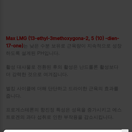
Max LMG (13-ethyl-3methoxygona-2, 5 (10) -dien-
17-one)
는 낮은 수분 보유로 근육량이 지속적으로 성장
하도록 설계된 PH입니다.
활성 대사물로 전환된 후의 활성은 난드롤론 활성보다
더 강력한 것으로 여겨집니다.
벌킹 사이클에 더해 단단하고 드라이한 근육의 효과를
줍니다.
프로게스테론의 항진정 특성은 성욕을 증가시키고 에스
트로겐의 과다 섭취로 인한 부작용을 감소시킵니다.
13b-ethyl-nor-androstenedione으로 알려진 대사물은