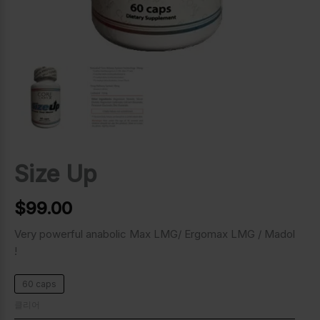
Size Up
$
99.00
Very powerful anabolic Max LMG/ Ergomax LMG / Madol
!
60 caps
클리어