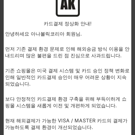
이 제품은 “킥스타터” 역할도 합니다.
카드결제 정상화 안내!
Madol (17a-methyl-ethioallocholan-2-ene-17b-ol)
은
안녕하세요 아나볼릭코리아 회원님.
세 가지 중요한 변화를 겪은 테스토스테론의 유도체입
니다.
먼저 기존 결제 환경 문제로 인해 해외송금 방식 이용을 안
내드리며 많은 불편을 드린 점 진심으로 사과드립니다.
메틸기는 간의 벽을 통과할 수 있으며 이중 결합을 추가
하고 3-케토기를 제거하면 생체 활성의 증가와 더 나은
기존 쇼핑몰은 미국 결제 시스템 및 카드 승인 정책 변화로
동화 효과를 결정합니다.
인해 일반적인 카드결제 승인이 매우 어려운 상황이 지속
되었습니다.
마돌은 테스토스테론보다 아나볼릭성이 60% 더 높고
테스토스테론의 안드로겐 성질 중 60%만 보이는 믿을
보다 안정적인 카드결제 환경 구축을 위해 부득이하게 쇼
수 없을 정도로 강력한 구강작용제로 명성을 얻었습니
핑몰 시스템을 새롭게 이전 및 개편하게 되었습니다.
다.
현재 해외결제가 가능한 VISA / MASTER 카드의 결제가
이 작용은 근육량과 근력의 놀라운 증가를 가져옵니다.
가능하도록 결제 환경이 개선되었습니다.