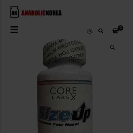
콘
텐
츠
로
☰
검
건
색
너
Size
뛰
Up
수
기
량