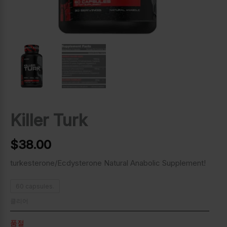
Killer Turk
$
38.00
turkesterone/Ecdysterone Natural Anabolic Supplement!
60 capsules.
클리어
품절