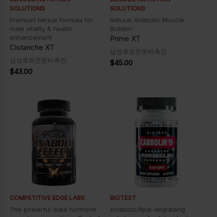
SOLUTIONS
SOLUTIONS
Premium herbal formula for
Natural Anabolic Muscle
male vitality & health
Builder!
enhancement
Prime XT
Cistanche XT
남성호르몬분비촉진
남성호르몬분비촉진
$
45.00
$
43.00
COMPETITIVE EDGE LABS
BIOTEST
The powerful male hormone
Anabolic/lipid-degrading