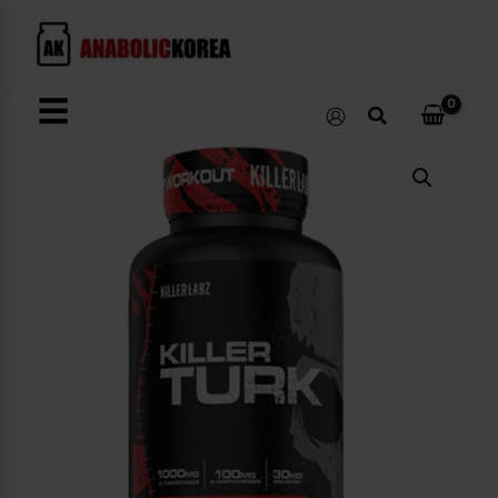
콘
텐
츠
로
☰
검
건
색
너
Killer
뛰
Turk
수
기
량