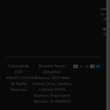
FDA D
by th
inte
RESE
for 
fr
pr
Copyright ©
Business Name:
2026
AKnutrition
ANABOLICKOREA
Address: 15601 New
All Rights
Century Drive, Gardena,
Reserved
Califonia 90248
Business Registration
Number: 13-4364953