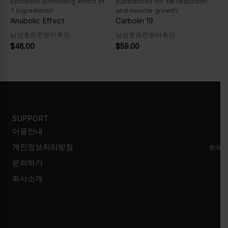
secretion-promoting effect of
substances for fat reduction
7 ingredients!
and muscle growth!
Anabolic Effect
Carbolin 19
남성호르몬분비촉진
남성호르몬분비촉진
$
48.00
$
59.00
SUPPORT
이용안내
개인정보처리방침
한국시
문의하기
회사소개