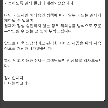
가능하도록 결제 환경이 개선되었습니다.
최적화하여 일상적인 활동에서도 더 나은 성과를 내도
록 도와줍니다.
다만 카드사별 해외승인 정책에 따라 일부 카드는 결제가
제한될 수 있으며,
-핵심 천연 추출물 함유: 이 제품은 천연 추출물을 사용
결제가 정상 승인되지 않는 경우 해외송금 방식으로 주문
하여 건강한 근육 발달을 지원합니다.
부탁드릴 수 있는 점 양해 부탁드립니다.
앞으로 더욱 안정적이고 편리한 서비스 제공을 위해 지속
적으로 개선해나가겠습니다.
Killer Turk를 사용하면 근육 성장을 극대화하고 지구력
을 향상시키며 전반적인 신체 성능을 향상시킬 수 있습
항상 믿고 이용해주시는 고객님들께 진심으로 감사드립니
니다.
다.
이 제품은 선수, 보디빌더 및 피트니스 애호가들이 힘과
감사합니다.
운동 능력을 향상시키기를 원하는 경우에 이상적입니
아나볼릭코리아
다.