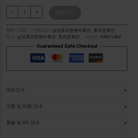
-
+
장바구니
SKU:
2264
카테고리:
남성호르몬분비촉진
,
호르몬촉진
태그:
남성호르몬분비촉진
,
호르몬촉진
브랜드:
Killer Labz
Guaranteed Safe Checkout
배송안내
교환 및 반품 안내
환불 및 AS 안내