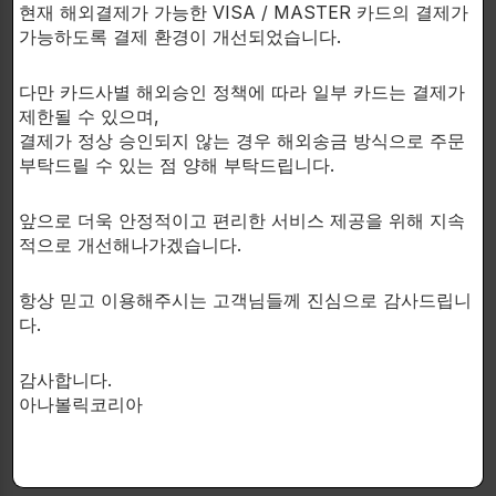
력한 근육증가제들과 스택하는 데 탁월한 선택입니다.
현재 해외결제가 가능한 VISA / MASTER 카드의 결제가
가능하도록 결제 환경이 개선되었습니다.
Hexadrone을 사용하면 근육이 크게 발달할 뿐만 아니
다만 카드사별 해외승인 정책에 따라 일부 카드는 결제가
라 근력도 향상되어 훨씬 더 강력한 운동을 할 수 있습
제한될 수 있으며,
니다.
결제가 정상 승인되지 않는 경우 해외송금 방식으로 주문
부탁드릴 수 있는 점 양해 부탁드립니다.
Hexadrone은 몸에 수분 보유를 유발하지 않고 드라이
한 근육량을 형성하는 데 도움을 줍니다.
앞으로 더욱 안정적이고 편리한 서비스 제공을 위해 지속
적으로 개선해나가겠습니다.
글리코겐은 글리코겐 저장에 중요한 효과를 가지며, 거
대한 근육 펌핑에 기여하며, 완전하고 풍만한 근육의 느
항상 믿고 이용해주시는 고객님들께 진심으로 감사드립니
낌을 줍니다.
다.
감사합니다.
아나볼릭코리아
Hexadrone은 처음 근매스증가화합물을 시작할때 사용
하기 좋은 화합물입니다.