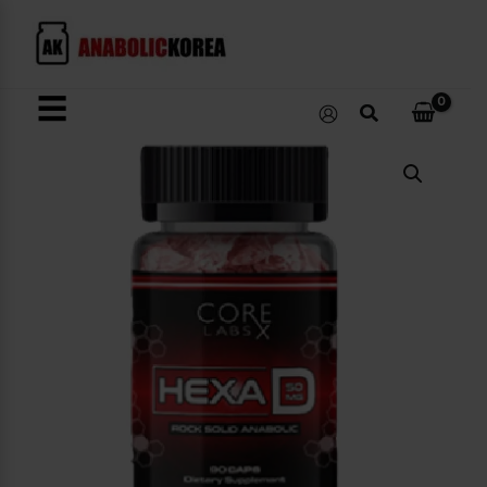
콘
텐
츠
로
☰
검
건
색
너
Hexa-
뛰
D
수
기
량