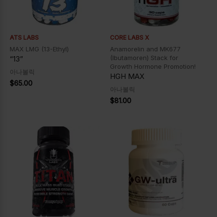
ATS LABS
CORE LABS X
MAX LMG (13-Ethyl)
Anamorelin and MK677
(Ibutamoren) Stack for
“13”
Growth Hormone Promotion!
아나볼릭
HGH MAX
$
65.00
아나볼릭
$
81.00