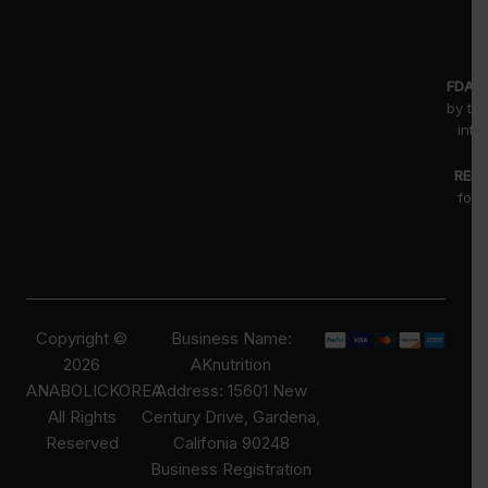
FDA D
by th
inte
RESE
for 
fr
pr
Copyright ©
Business Name:
2026
AKnutrition
ANABOLICKOREA
Address: 15601 New
All Rights
Century Drive, Gardena,
Reserved
Califonia 90248
Business Registration