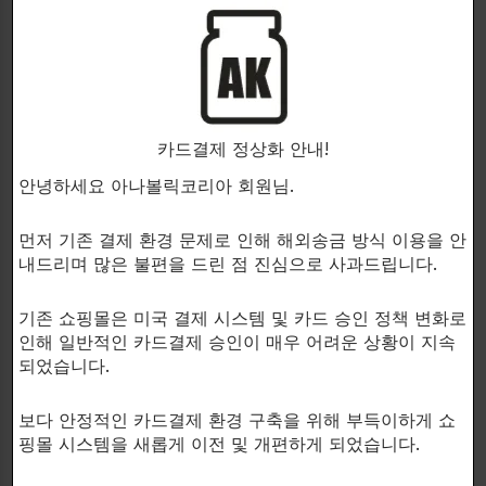
Core Labs Hexa-D는:
단백질 합성을 증가시키고,
근육량의 형성을 효과적으로 촉진하고,
카드결제 정상화 안내!
안녕하세요 아나볼릭코리아 회원님.
체격을 상당히 향상시킵니다.
간에 부담을 주지 않고
먼저 기존 결제 환경 문제로 인해 해외송금 방식 이용을 안
내드리며 많은 불편을 드린 점 진심으로 사과드립니다.
에피스텐과 유사하게 작용합니다.
기존 쇼핑몰은 미국 결제 시스템 및 카드 승인 정책 변화로
인해 일반적인 카드결제 승인이 매우 어려운 상황이 지속
되었습니다.
Hexadrone을 어떤 화합물과 스택할 것 인가요?
보다 안정적인 카드결제 환경 구축을 위해 부득이하게 쇼
Hexadrone은 비메틸화합물이므로 간에 안전한 범주에
핑몰 시스템을 새롭게 이전 및 개편하게 되었습니다.
속하기 때문에 M-DROL 또는 에피스텐과 같은 다른 강