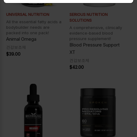
UNIVERSAL NUTRITION
SERIOUS NUTRITION
SOLUTIONS
All the essential fatty acids a
bodybuilder needs are
A comprehensive, clinically
packed into one pack!
evidence-based blood
Animal Omega
pressure supplement!
Blood Pressure Support
건강보조제
XT
$
39.00
건강보조제
$
42.00