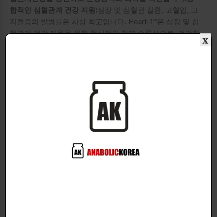
합적인 심혈관계 건강 지원:
심장 및 심혈관 질환, 고혈압, 고
지혈증의 발병률은 사상 최고입니다. Heart-1™은 심장 및 심
혈관계 건강 지원을 위한 혁신적인 천연 솔루션으로, 건강한
x
혈압, 콜레스테롤 수치 또는 일반적인 건강과 건강을 증진하
고자 하는 개인에게 이상적입니다.
운동능력 및 회복 향상:
심
혈관계 시스템은 인지 기능에서부터 운동 수행 능력, 하루
종일 에너지 수준에 이르기까지 모든 것에 영향을 미칩니
다. 건강한 심장과 순환계는 정신적으로나 육체적으로나 여
러분의 운동능력에 도움을 주면서 몸 전체에 산소가 풍부한
혈액을 더 효율적으로 운반합니다. 최적의 혈액순환은 두뇌
안개를 줄이고, 정신의 명료성을 높이고, 기억력을 향상시키
며, 피로에 대한 저항력을 높이는 데 도움이 됩니다.우리는
과학을 좋아합니다, 여러분은 과학을 좋아하나요?
모든 복용
량에 들어가는 마법의 성분:
VITAMIN D3
– 레닌-안지오텐
신-알도스테론계renin-angiotensin-aldosterone
system(및 혈압), 혈관 세포 성장 및 염증 경로를 조절하는
필수 비타민. 비타민D의 결핍은 혈관 기능 장애, 동맥 경화,
고지혈증과 관련이 있습니다.
MENAQ7?
– 임상적으로 입증