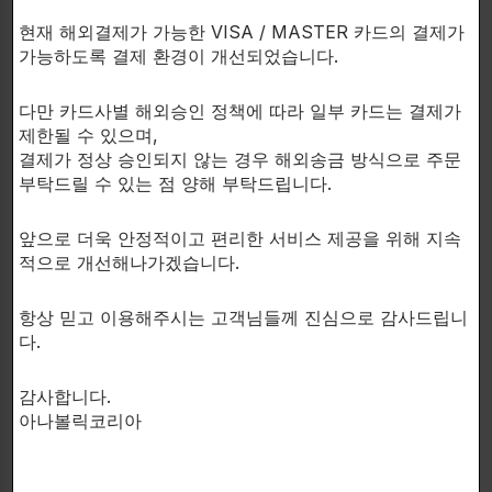
으로 알려진 폴리페놀과 항산화제의 풍부한 공급원으로서
현재 해외결제가 가능한 VISA / MASTER 카드의 결제가
건강한 혈압, 심장 박동수, 그리고 혈관 건강을 상당히 지원
가능하도록 결제 환경이 개선되었습니다.
합니다.
COENZYME Q10
– CoQ10은 건강한 미토콘드리아
기능과 에너지 생산에 필요한 필수 영양소입니다. CoQ10은
다만 카드사별 해외승인 정책에 따라 일부 카드는 결제가
또한 중요한 단백질, 미토콘드리아 DNA, 그리고 콜레스테
제한될 수 있으며,
롤을 산화로부터 보호하는 강력한 항산화 특성을 가지고 있
결제가 정상 승인되지 않는 경우 해외송금 방식으로 주문
습니다.
복용 방법:
매일 3캡슐을 지방이 들어있는 식사와 함
부탁드릴 수 있는 점 양해 부탁드립니다.
께 복용하십시오.
앞으로 더욱 안정적이고 편리한 서비스 제공을 위해 지속
적으로 개선해나가겠습니다.
연관 상품
항상 믿고 이용해주시는 고객님들께 진심으로 감사드립니
다.
감사합니다.
아나볼릭코리아