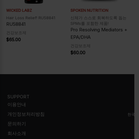
WICKED LABZ
SPOKEN NUTRITION
Hair Loss Relief! RU58841
신체가 스스로 회복하도록 돕는
SPMs를 포함한 제품!
RU58841
Pro Resolving Mediators +
건강보조제
EPA/DHA
$
65.00
건강보조제
$
60.00
SUPPORT
이용안내
개인정보처리방침
한국시
문의하기
회사소개