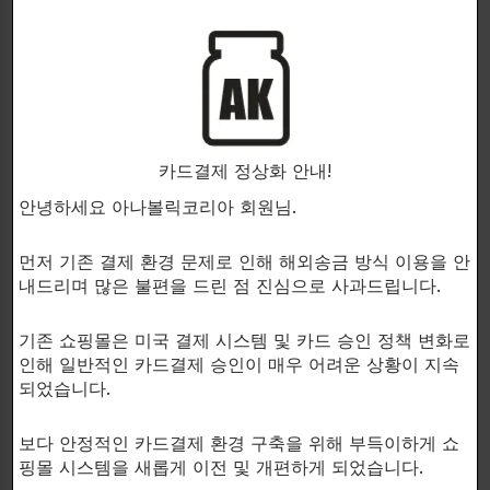
된 천연 비타민 K2는 동맥벽의 노화를 억제하고 혈관 탄력
을 개선하며 칼슘을 적절하게 활용하여 건강한 뼈 조직을 형
성하도록 도와줍니다.
ODORLESS GARLIC EXTRACT(무취
마늘 추출물)
– 마늘은 수천 년 동안 약용으로 사용되어 왔
습니다. 연구에 따르면 마늘은 콜레스테롤, 중성지방, 혈중
지질의 수치를 낮추고, 혈압을 낮추고, 혈당 조절을 지원함
으로써 심혈관 건강을 증진시킨다고 합니
카드결제 정상화 안내!
다.
ARJUNAPURE™ – 아르주나(Terminalia Arjuna)
는 전통
안녕하세요 아나볼릭코리아 회원님.
적으로 심장 건강을 지원하기 위해 사용되는 유명한 심장 강
화제입니다. 인간 연구는 아르주나 보충제가 건강한 혈압,
먼저 기존 결제 환경 문제로 인해 해외송금 방식 이용을 안
총 콜레스테롤, 트라이글리세라이드, 그리고 LDL 콜레스테
내드리며 많은 불편을 드린 점 진심으로 사과드립니다.
롤을 지지하는데 도움을 줄 수 있다고 합니다.
OLIVE LEAF
EXTRACT(올리브 잎 추출물)
– 올리브 잎 추출물은 자유 활
기존 쇼핑몰은 미국 결제 시스템 및 카드 승인 정책 변화로
성산소라고 불리는 매우 불안정한 분자를 중화시킬 뿐만 아
인해 일반적인 카드결제 승인이 매우 어려운 상황이 지속
니라 항고혈압 효과를 발휘하는 올레우로핀과 같은 페놀성
되었습니다.
화합물이 풍부합니다. 자유 급진적 손상은 심장병과 제2형
당뇨병과 같은 만성 질환과 관련이 있습니다.
GRAPE SEED
보다 안정적인 카드결제 환경 구축을 위해 부득이하게 쇼
EXTRACT(포도씨 추출물)
– 포도씨 추출물은 일산화질소의
핑몰 시스템을 새롭게 이전 및 개편하게 되었습니다.
생성과 혈액의 흐름을 개선시켜 심혈관 건강을 지원하는 것