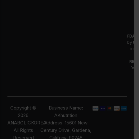
FDA D
by th
inte
RESE
for 
fr
pr
Copyright ©
Business Name:
2026
AKnutrition
ANABOLICKOREA
Address: 15601 New
All Rights
Century Drive, Gardena,
Reserved
Califonia 90248