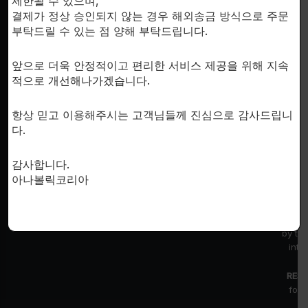
제한될 수 있으며,
결제가 정상 승인되지 않는 경우 해외송금 방식으로 주문
부탁드릴 수 있는 점 양해 부탁드립니다.
SUPPORT
이용안내
앞으로 더욱 안정적이고 편리한 서비스 제공을 위해 지속
적으로 개선해나가겠습니다.
개인정보처리방침
한국시
문의하기
항상 믿고 이용해주시는 고객님들께 진심으로 감사드립니
회사소개
다.
감사합니다.
아나볼릭코리아
FDA D
by th
inte
RESE
for 
fr