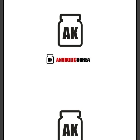
SERIOUS NUTRITION
SERIOUS NUTRITION
SOLUTIONS
SOLUTIONS
A comprehensive, clinically
Multi-action Cholesterol &
evidence-based blood
Lipid Management Formula!
pressure supplement!
Cholesterol Support XT
Blood Pressure Support
건강보조제
XT
$
42.00
건강보조제
180 Capsule
$
42.00
120 Capsule