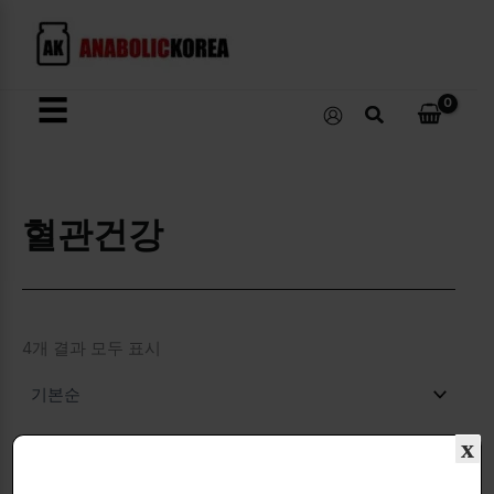
콘
텐
츠
로
☰
검
건
색
너
뛰
기
혈관건강
4개 결과 모두 표시
x