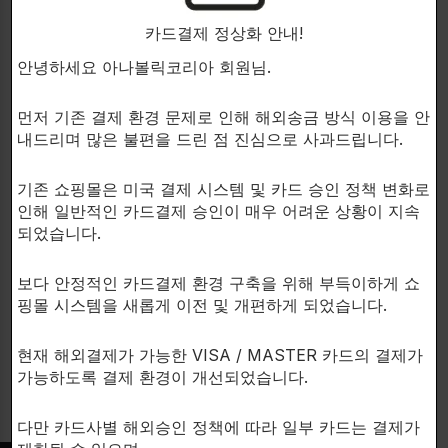
카드결제 정상화 안내!
안녕하세요 아나볼릭코리아 회원님.
먼저 기존 결제 환경 문제로 인해 해외송금 방식 이용을 안
내드리며 많은 불편을 드린 점 진심으로 사과드립니다.
기존 쇼핑몰은 미국 결제 시스템 및 카드 승인 정책 변화로
INNOVAPHARM
PANDA SUPPLEMENTS
인해 일반적인 카드결제 승인이 매우 어려운 상황이 지속
종합적인 심혈관계건강을 증진
최고급 유기농 재료로 만든 종합
되었습니다.
하고 운동능력화 회복을 촉진합
건강보조제입니다!
니다!
NATURAL GREENS
Heart-1
보다 안정적인 카드결제 환경 구축을 위해 부득이하게 쇼
건강보조제
핑몰 시스템을 새롭게 이전 및 개편하게 되었습니다.
건강보조제
$
44.00
$
39.00
현재 해외결제가 가능한 VISA / MASTER 카드의 결제가
가능하도록 결제 환경이 개선되었습니다.
다만 카드사별 해외승인 정책에 따라 일부 카드는 결제가