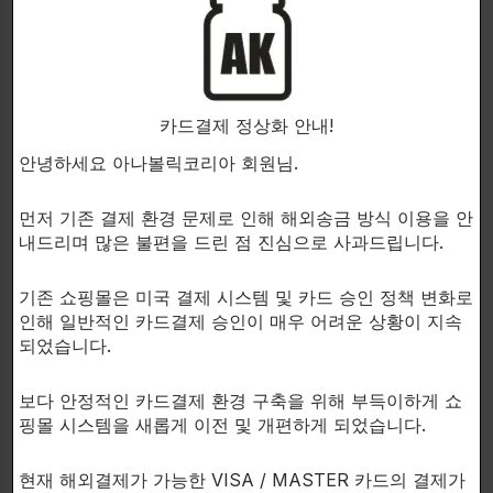
────────────────────────
주요 성분
• Natural Caffeine (Green Coffee Bean 유래)
• Niacin
카드결제 정상화 안내!
• Vitamin B6
안녕하세요 아나볼릭코리아 회원님.
• Vitamin B12
• Chromium
먼저 기존 결제 환경 문제로 인해 해외송금 방식 이용을 안
• L-Theanine
내드리며 많은 불편을 드린 점 진심으로 사과드립니다.
────────────────────────
기존 쇼핑몰은 미국 결제 시스템 및 카드 승인 정책 변화로
인해 일반적인 카드결제 승인이 매우 어려운 상황이 지속
카페인 함량
되었습니다.
• 1파우치 = 천연 카페인 200mg
보다 안정적인 카드결제 환경 구축을 위해 부득이하게 쇼
핑몰 시스템을 새롭게 이전 및 개편하게 되었습니다.
※ 일반 홈브루 커피 약 2잔 수준의 카페인 함량
현재 해외결제가 가능한 VISA / MASTER 카드의 결제가
────────────────────────