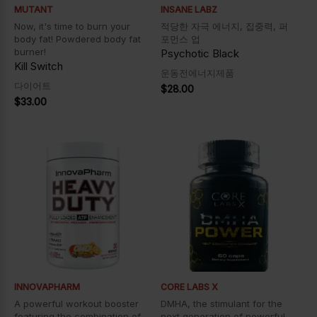
MUTANT
INSANE LABZ
Now, it's time to burn your
적당한 자극 에너지, 집중력, 퍼
body fat! Powdered body fat
포먼스 업
burner!
Psychotic Black
Kill Switch
운동전에너지제품
다이어트
$
28.00
$
33.00
INNOVAPHARM
CORE LABS X
A powerful workout booster
DMHA, the stimulant for the
featuring the combination of
next generation of powerful