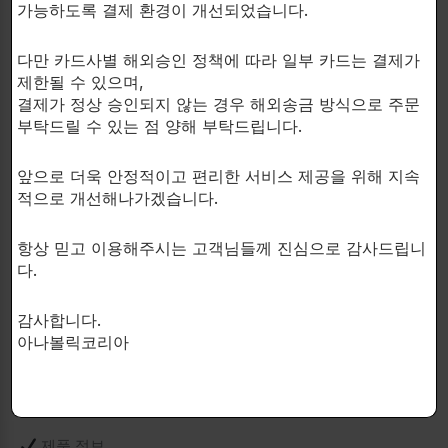
가능하도록 결제 환경이 개선되었습니다.
사용 방법
다만 카드사별 해외승인 정책에 따라 일부 카드는 결제가
파우치를 입술과 잇몸 사이에 넣어 주세요.
제한될 수 있으며,
결제가 정상 승인되지 않는 경우 해외송금 방식으로 주문
침을 자연스럽게 삼키면서 사용하세요.
부탁드릴 수 있는 점 양해 부탁드립니다.
파우치 위치를 가끔 이동해 주세요.
사용 후 파우치를 꺼내 폐기해 주세요.
앞으로 더욱 안정적이고 편리한 서비스 제공을 위해 지속
적으로 개선해나가겠습니다.
────────────────────────
항상 믿고 이용해주시는 고객님들께 진심으로 감사드립니
권장 섭취 방법
다.
• 1회 1파우치 사용
감사합니다.
• 사용 간격은 최소 4시간 이상 유지
아나볼릭코리아
• 하루 최대 2파우치 이하 권장
────────────────────────
제품 정보