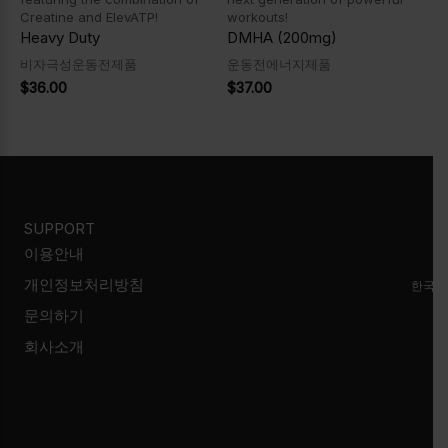
Creatine and ElevATP!
workouts!
Heavy Duty
DMHA (200mg)
비자극성운동전제품
운동전에너지제품
$
36.00
$
37.00
SUPPORT
이용안내
개인정보처리방침
한국시
문의하기
회사소개