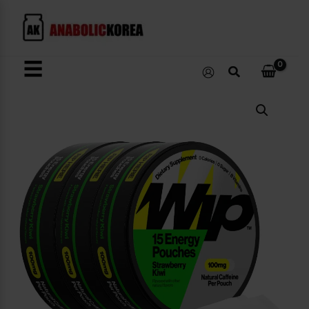
콘
텐
츠
로
☰
검
건
색
너
Energy
뛰
Pouches
수
기
량