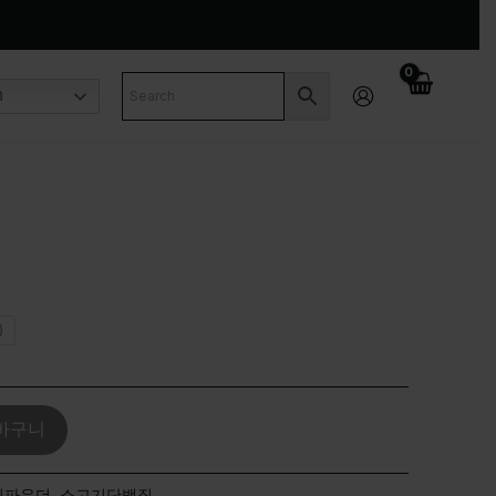
n
)
바구니
질파우더
,
소고기단백질