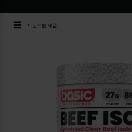
콘
텐
츠
☰
로
브랜드별 제품
건
너
뛰
기