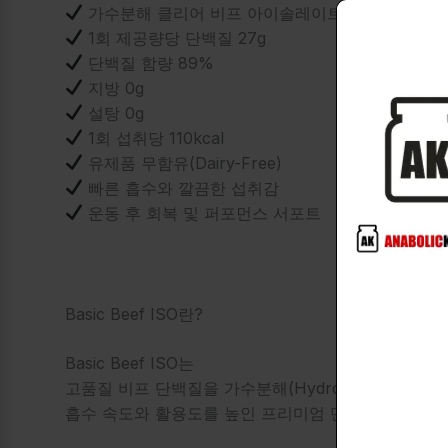
가수분해 클리어 비프 아이솔레이트 사용
1회 제공량당 단백질 27g
단백질 함량 89%
지방 0g
설탕 0g
1회 섭취당 110kcal
유제품 무함유(Dairy-Free)
빠른 흡수와 깔끔한 섭취감
운동 후 회복 및 퍼포먼스 서포트
Basic Beef ISO란?
Basic Beef ISO는
고품질 비프 단백질을 가수분해(Hydrolyzed)하여
흡수 속도와 활용도를 높인 프리미엄 단백질 제품입니