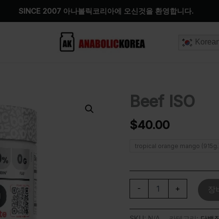
SINCE 2007 아나볼릭코리아에 오신것을 환영합니다.
Korea
Beef ISO
Beef
ISO
수
$
40.00
량
tropical orange mango (915g.
-
+
장
SKU:
N/A
카테고리:
단백