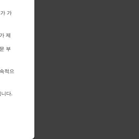
제가 가
가 제
문 부
지속적으
니다.