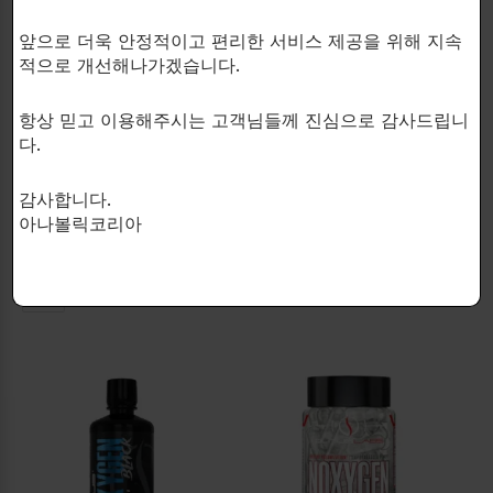
앞으로 더욱 안정적이고 편리한 서비스 제공을 위해 지속
적으로 개선해나가겠습니다.
PURUS LABS
CELLUCOR
품절
항상 믿고 이용해주시는 고객님들께 진심으로 감사드립니
자극제가 없는 혈류 및 산소 증
A product beyond nitrates!
다.
품절
폭기입니다!
The next-generation product
NOXygen
for pumping!
감사합니다.
NO3 Chrome
산화질소증가제
아나볼릭코리아
$
28.00
산화질소증가제
$
37.00
NA
NA