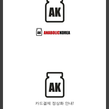
SERIOUS NUTRITION
REVANGE NUTRITION
SOLUTIONS
Expands and hydrates
muscle cells to increase
GlycerPump - Development
muscle mass and improve
of the sports supplement
athletic performance!
glycerol.
Hydro Pump
Glycer-Pump
글리세롤
글리세롤
$
39.00
$
28.00
400g. Loomy Lime
120 capsules.
카드결제 정상화 안내!