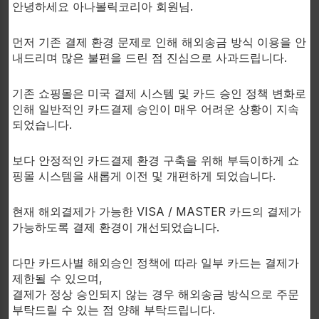
안녕하세요 아나볼릭코리아 회원님.
먼저 기존 결제 환경 문제로 인해 해외송금 방식 이용을 안
내드리며 많은 불편을 드린 점 진심으로 사과드립니다.
기존 쇼핑몰은 미국 결제 시스템 및 카드 승인 정책 변화로
APS NUTRITION
INSANE LABZ
인해 일반적인 카드결제 승인이 매우 어려운 상황이 지속
최강의 근육수분보유 및 펌핑증
Insane Veinz Gold - 강력한 펌
되었습니다.
가제!
프 복합체!
Hydromax
Insane Veinz Gold
보다 안정적인 카드결제 환경 구축을 위해 부득이하게 쇼
글리세롤
산화질소증가제
핑몰 시스템을 새롭게 이전 및 개편하게 되었습니다.
$
32.00
$
32.00
180 tablet.
175g. Apple
현재 해외결제가 가능한 VISA / MASTER 카드의 결제가
가능하도록 결제 환경이 개선되었습니다.
다만 카드사별 해외승인 정책에 따라 일부 카드는 결제가
제한될 수 있으며,
결제가 정상 승인되지 않는 경우 해외송금 방식으로 주문
부탁드릴 수 있는 점 양해 부탁드립니다.