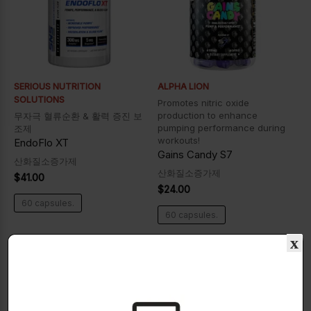
SERIOUS NUTRITION
ALPHA LION
SOLUTIONS
Promotes nitric oxide
production to enhance
무자극 혈류순환 & 활력 증진 보
pumping performance during
조제
workouts!
EndoFlo XT
Gains Candy S7
산화질소증가제
산화질소증가제
$
41.00
$
24.00
60 capsules.
60 capsules.
x