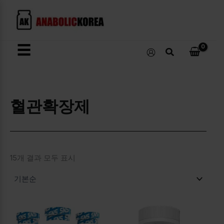
콘
텐
츠
로
☰
검
건
색
너
뛰
기
혈관확장제
15개 결과 모두 표시