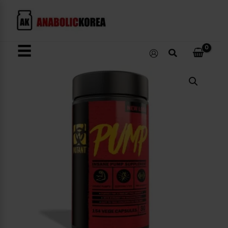
콘
텐
츠
로
☰
검
건
색
너
Pump
뛰
수
량
기