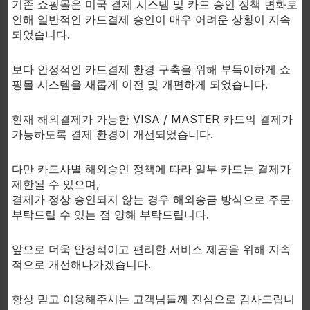
사용하여 근육을 완전하게하고 혈관을 개선합니다.
기존 쇼핑몰은 미국 결제 시스템 및 카드 승인 정책 변화로
인해 일반적인 카드결제 승인이 매우 어려운 상황이 지속
되었습니다.
MUTANT PUMP의 특징:
– 무수정 freaky 펌프 용으로 설계되었습니다!
보다 안정적인 카드결제 환경 구축을 위해 부득이하게 쇼
– 알려진것 이상의 물리적 한계를 넘어서는 활성화로
핑몰 시스템을 새롭게 이전 및 개편하게 되었습니다.
N.O.를 푸시합니다.
– 치명적인 혈관의 흐름 및 충만감을 증가시킵니다.
현재 해외결제가 가능한 VISA / MASTER 카드의 결제가
– 전에 경험하지 못한 두꺼운 화강암 같은 근육 강도를
가능하도록 결제 환경이 개선되었습니다.
경험하십시오.
다만 카드사별 해외승인 정책에 따라 일부 카드는 결제가
복용 방법:
제한될 수 있으며,
건강보조식품으로서 360~480ml의 물과함께 운동하기
결제가 정상 승인되지 않는 경우 해외송금 방식으로 주문
20~30분전에 MUTANT
펌프 1회 복용량분(7 캡슐)을
부탁드릴 수 있는 점 양해 부탁드립니다.
복용하십시오.
1개월 공급량은 주당 5회의 운동할때 복용을 기준으로
앞으로 더욱 안정적이고 편리한 서비스 제공을 위해 지속
합니다.
적으로 개선해나가겠습니다.
항상 믿고 이용해주시는 고객님들께 진심으로 감사드립니