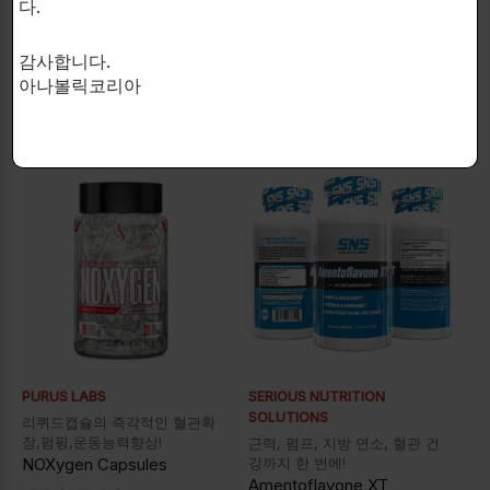
다.
감사합니다.
아나볼릭코리아
연관 상품
PURUS LABS
SERIOUS NUTRITION
SOLUTIONS
리퀴드캡슐의 즉각적인 혈관확
장,펌핑,운동능력향상!
근력, 펌프, 지방 연소, 혈관 건
NOXygen Capsules
강까지 한 번에!
Amentoflavone XT