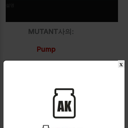
설명
추가 정보
MUTANT사의:
Pump
x
HYPEROX의 강력한펌핑!
L-Arginine+Fenugreek Extrac+HYPEROX의 강
력한 펌핑효과!
순수한 중독성의 펌프를 경험하십시오!
보디빌딩이 시작된 이래로 펌핑은 우리가 체육관에서
노력하는 것이지만,