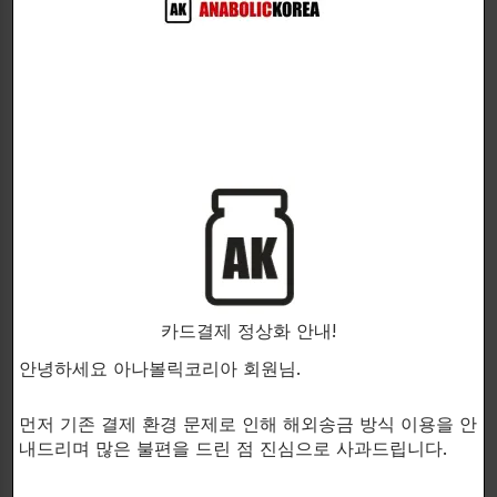
펌핑이 원하는만큼 지속되지는 않습니다.
MUTANT PUMP가 있습니다.
MUTANT PUMP는 빠르게 작용하기 시작합니다.
운동하기전에 약15분의 시간이 필요하면,운동이 끝날
때까지 강력한 펌핑이 지속
됩니다.
카드결제 정상화 안내!
MUTANT PUMP는 L-Arginine과 Fenugreek
Extract(페누그릭 추출물)과 같은
안녕하세요 아나볼릭코리아 회원님.
인기있는 영양소와 함께
HYPEROX?라고 불리는 희귀
먼저 기존 결제 환경 문제로 인해 해외송금 방식 이용을 안
한 최첨단 약초 추출물을
내드리며 많은 불편을 드린 점 진심으로 사과드립니다.