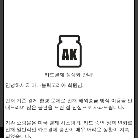
INNOVAPHARM
PANDA SUPPLEMENTS
종합적인 심혈관계건강을 증진
최고급 유기농 재료로 만든 종합
하고 운동능력화 회복을 촉진합
건강보조제입니다!
니다!
NATURAL GREENS
카드결제 정상화 안내!
Heart-1
건강보조제
안녕하세요 아나볼릭코리아 회원님.
건강보조제
$
44.00
$
39.00
먼저 기존 결제 환경 문제로 인해 해외송금 방식 이용을 안
내드리며 많은 불편을 드린 점 진심으로 사과드립니다.
기존 쇼핑몰은 미국 결제 시스템 및 카드 승인 정책 변화로
인해 일반적인 카드결제 승인이 매우 어려운 상황이 지속
되었습니다.