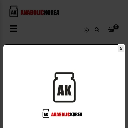
콘
텐
츠
로
☰
검
건
색
너
뛰
x
기
유산균/소화효소
2개 결과 모두 표시