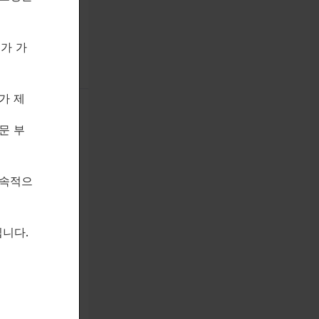
제가 가
가 제
문 부
지속적으
니다.