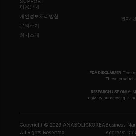
SUPPORT
이용안내
개인정보처리방침
한국시간
문의하기
회사소개
FDA DISCLAIMER
: These
These products 
RESEARCH USE ONLY
: A
only. By purchasing from
Copyright © 2026 ANABOLICKOREA
Business Nam
All Rights Reserved
Address: 156