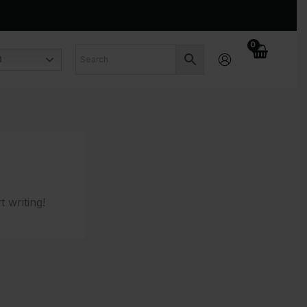
n
t writing!