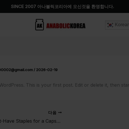
SINCE 2007 아나볼릭코리아에 오신것을 환영합니다.
Korea
00002@gmail.com
/
2026-02-19
rdPress. This is your first post. Edit or delete it, then star
다음
5 Must-Have Staples for a Capsule Wardrobe