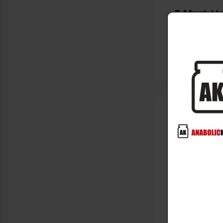
5 Must-Ha
Capsule 
2026-03-03
/
“Hello worl
A W
Hi,
To 