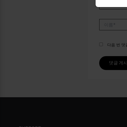
이
름
*
다음 번 댓