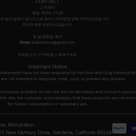
CONTACT
고객센터:
평일: 10:00~17:00
과 달라 답변이 실시간으로 응대가 어려운점 양해 부탁드리겠습니다.
최대한 빠른 답변드리겠습니다.
토,일/공휴일: 휴무
Email:
anabolickus@gmail.com
이메일 또는 1:1 챗봇을 이용해주세요.
Important Notice
 statements have not been evaluated by the Food and Drug Administrati
are not intended to diagnose, treat, cure, or prevent any disease.
ll products available on this site are for laboratory and research purpo
 this site, the customer acknowledges that these products are not inte
for human consumption or veterinary use.
e: AKnutrition
01 New Century Drive, Gardena, Califonia 90248