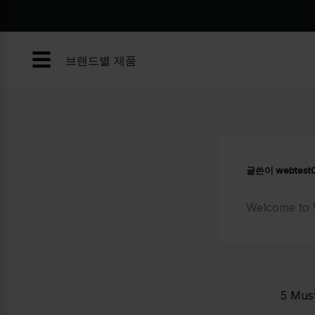
콘
텐
츠
☰
로
브랜드별 제품
건
너
뛰
기
글쓴이
webtest
Welcome to Wo