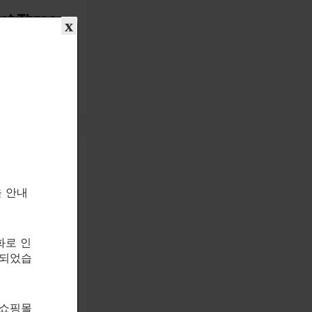
et Three
x
을 안내
화로 인
19 / 10:18
속되었습
, please
 쇼핑몰