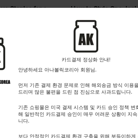
ve Staples for a
How to Style One Jack
Wardrobe
Ways
 By
redp
2026-03-03
/ By
redp
카드결제 정상화 안내!
안녕하세요 아나볼릭코리아 회원님.
d!”에 대한 1개의 생각
먼저 기존 결제 환경 문제로 인해 해외송금 방식 이용
드리며 많은 불편을 드린 점 진심으로 사과드립니다.
기존 쇼핑몰은 미국 결제 시스템 및 카드 승인 정책 변
ordPress Commenter
2026-02-
해 일반적인 카드결제 승인이 매우 어려운 상황이 지
니다.
 this is a comment.
get started with moderating, editing, and deleting comments
보다 안정적인 카드결제 환경 구축을 위해 부득이하게