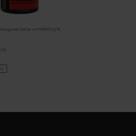
+Fenugreek Extrac+HYPEROX강력
가제
es