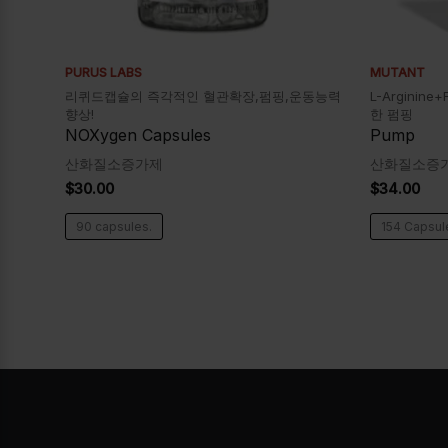
PURUS LABS
MUTANT
리퀴드캡슐의 즉각적인 혈관확장,펌핑,운동능력
L-Arginine
향상!
한 펌핑
NOXygen Capsules
Pump
산화질소증가제
산화질소증
$
30.00
$
34.00
90 capsules.
154 Capsul