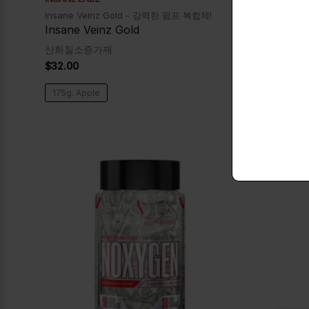
Insane Veinz Gold - 강력한 펌프 복합체!
A product be
generation 
Insane Veinz Gold
NO3 Chr
산화질소증가제
산화질소증
$
32.00
$
37.00
175g. Apple
NA