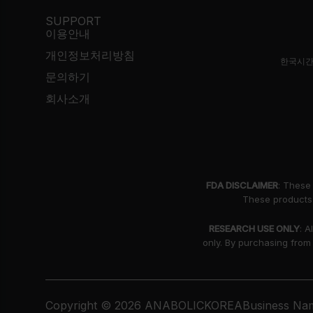
SUPPORT
이용안내
개인정보처리방침
한국시간
문의하기
회사소개
FDA DISCLAIMER
: These
These products 
RESEARCH USE ONLY
: A
only. By purchasing from
Copyright © 2026 ANABOLICKOREA
Business Nam