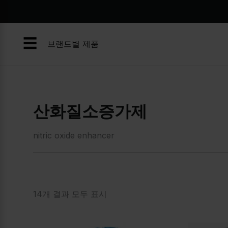
콘
텐
츠
☰
로
브랜드별 제품
건
너
뛰
기
산화질소증가제
nitric oxide enhancer
14개 결과 모두 표시