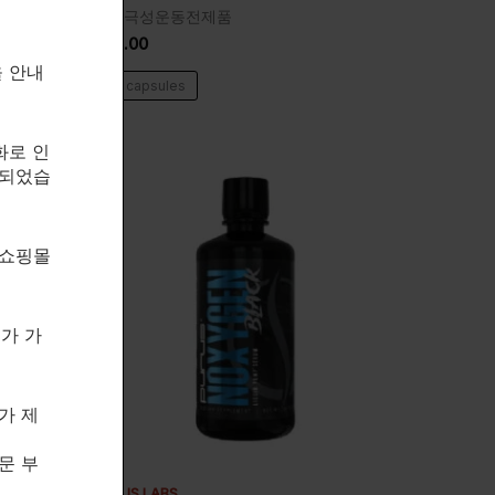
비자극성운동전제품
$
43.00
을 안내
63 capsules
화로 인
속되었습
 쇼핑몰
제가 가
가 제
문 부
PURUS LABS