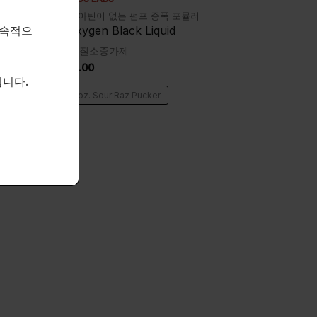
니다!
크레아틴이 없는 펌프 증폭 포뮬러
Noxygen Black Liquid
지속적으
산화질소증가제
$
45.00
니다.
32oz. Sour Raz Pucker