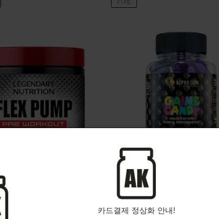
213g.
NUTRITION
ALPHA LION
ve pre-workout pump mixture for
Promotes nitric oxide production t
!
pumping performance during worko
카드결제 정상화 안내!
MP
Gains Candy S7