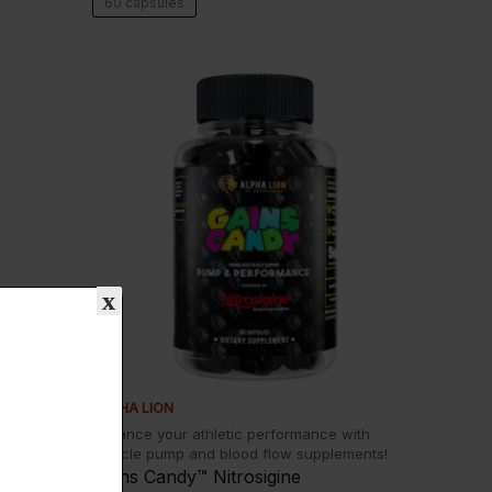
60 capsules
x
ALPHA LION
o enhance
Enhance your athletic performance with
uts!
muscle pump and blood flow supplements!
Gains Candy™ Nitrosigine