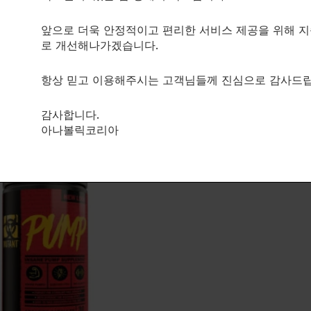
품절
자극제가 없는 혈류 및 산소 증폭기입
yond nitrates! The next-
NOXygen
product for pumping!
앞으로 더욱 안정적이고 편리한 서비스 제공을 위해 
산화질소증가제
ome
로 개선해나가겠습니다.
$
28.00
가제
항상 믿고 이용해주시는 고객님들께 진심으로 감사드립
NA
감사합니다.
아나볼릭코리아