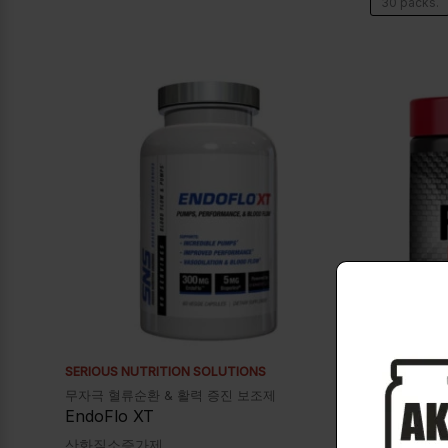
30 packs.
SERIOUS NUTRITION SOLUTIONS
LEGENDARY 
무자극 혈류순환 & 활력 증진 보조제
An innovati
Alpha Males
EndoFlo XT
FLEX PU
산화질소증가제