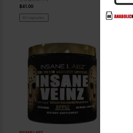
비자극성운
$
41.00
$
41.00
60 capsules.
300g. Ora
INSANE LABZ
CELLUCOR