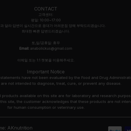
CONTACT
고객센터:
평일: 10:00~17:00
과 달라 답변이 실시간으로 응대가 어려운점 양해 부탁드리겠습니다.
최대한 빠른 답변드리겠습니다.
토,일/공휴일: 휴무
Email:
anabolickus@gmail.com
이메일 또는 1:1 챗봇을 이용해주세요.
Important Notice
 statements have not been evaluated by the Food and Drug Administrati
are not intended to diagnose, treat, cure, or prevent any disease.
ll products available on this site are for laboratory and research purpo
 this site, the customer acknowledges that these products are not inte
for human consumption or veterinary use.
e: AKnutrition