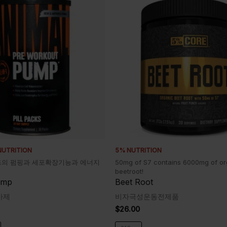
NUTRITION
5% NUTRITION
리즈의 펌핑과 세포확장기능과 에너지
50mg of S7 contains 6000mg of or
beetroot!
ump
Beet Root
가제
비자극성운동전제품
$
26.00