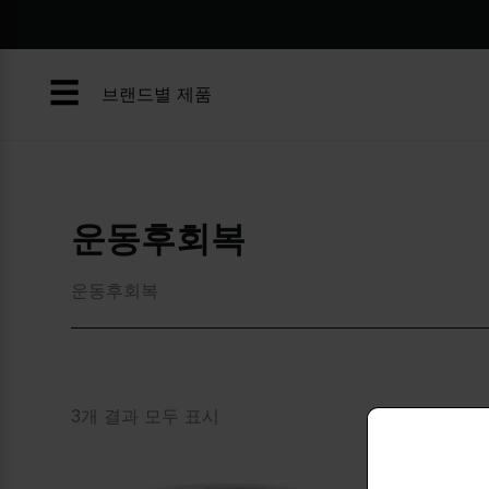
콘
텐
츠
☰
로
브랜드별 제품
건
너
뛰
기
운동후회복
운동후회복
3개 결과 모두 표시