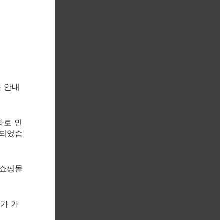
을 안내
화로 인
속되었습
tured all-
x!
 쇼핑몰
제가 가