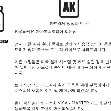
카드결제 정상화 안내!
안녕하세요 아나볼릭코리아 회원님.
먼저 기존 결제 환경 문제로 인해 해외송금 방식 이용
드리며 많은 불편을 드린 점 진심으로 사과드립니다.
기존 쇼핑몰은 미국 결제 시스템 및 카드 승인 정책 변
해 일반적인 카드결제 승인이 매우 어려운 상황이 지
니다.
ICTION
NUTRABIO
품절
apsules optimized for pre- and
The ultimate scientifically manufac
t recovery!
in-one post-workout recovery matri
보다 안정적인 카드결제 환경 구축을 위해 부득이하게
Fix
Reload V5
시스템을 새롭게 이전 및 개편하게 되었습니다.
운동후회복
$
43.00
현재 해외결제가 가능한 VISA / MASTER 카드의 결
능하도록 결제 환경이 개선되었습니다.