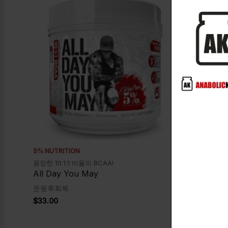
5% NUTRITION
MUSCLEADD
굉장한 10:1:1 비율의 BCAA!
Functional c
post-workou
All Day You May
Recovery 
운동후회복
운동후회복
$
33.00
$
37.00