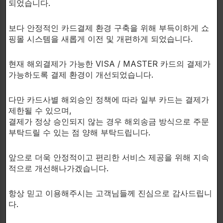
50
되었습니다.
황·체리·블루베리·브로콜
NO↑로 회
mg
리·케일)
복 지원
보다 안정적인 카드결제 환경 구축을 위해 부득이하게 쇼
핑몰 시스템을 새롭게 이전 및 개편하게 되었습니다.
세포 활성
50
Senactiv? (ActiGin?)
및 회복력
mg
현재 해외결제가 가능한 VISA / MASTER 카드의 결제가
지원
가능하도록 결제 환경이 개선되었습니다.
50
항산화 및
Ferulic Acid (페룰릭산)
다만 카드사별 해외승인 정책에 따라 일부 카드는 결제가
mg
염증 억제
제한될 수 있으며,
결제가 정상 승인되지 않는 경우 해외송금 방식으로 주문
50
영양소 흡
부탁드릴 수 있는 점 양해 부탁드립니다.
AstraGin?
mg
수 촉진
앞으로 더욱 안정적이고 편리한 서비스 제공을 위해 지속
10–
흡수력 보
적으로 개선해나가겠습니다.
BioPerine? (피페린)
20
강
mg
항상 믿고 이용해주시는 고객님들께 진심으로 감사드립니
다.
기타 첨가물
: 비건 캡슐 셸(식물성 셀룰로스, 이산화티