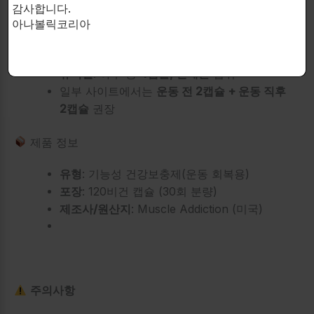
타늄), 쌀가루, 채식용 스테아린산마그네슘.
감사합니다.
아나볼릭코리아
섭취 방법
운동일
: 운동 30분 전
4캡슐
섭취
휴식일
: 하루 중
4캡슐, 언제든
섭취
일부 사이트에서는
운동 전 2캡슐 + 운동 직후
2캡슐
권장
제품 정보
유형
: 기능성 건강보충제(운동 회복용)
포장
: 120비건 캡슐 (30회 분량)
제조사/원산지
: Muscle Addiction (미국)
주의사항