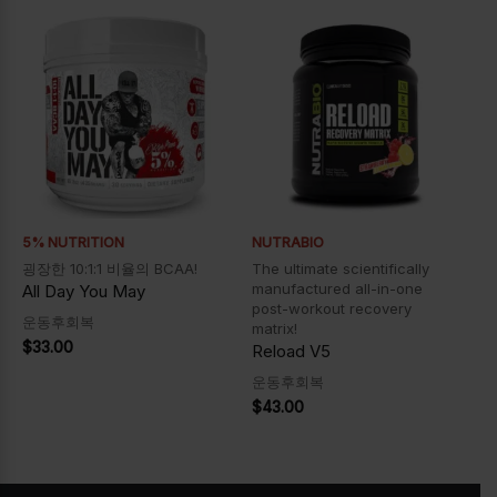
5% NUTRITION
NUTRABIO
굉장한 10:1:1 비율의 BCAA!
The ultimate scientifically
manufactured all-in-one
All Day You May
post-workout recovery
운동후회복
matrix!
$
33.00
Reload V5
운동후회복
$
43.00