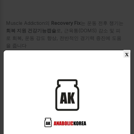
Muscle Addiction의
Recovery Fix
는 운동 전후 챙기는
회복 지원 건강기능캡슐
로, 근육통(DOMS) 감소 및 피
로 회복, 운동 강도 향상, 전반적인 경기력 증진에 도움
을 줍니다
x
주요 특징
임상 연구 기반 원료를 적정 용량으로 배합
근육 피로 및 통증 감소
운동내구성 강화, 강도·시간 향상
염증 감소 및 회복 속도 증가
비건(vegetarian) 캡슐 사용
주요 성분 (1회 4캡슐 기준)