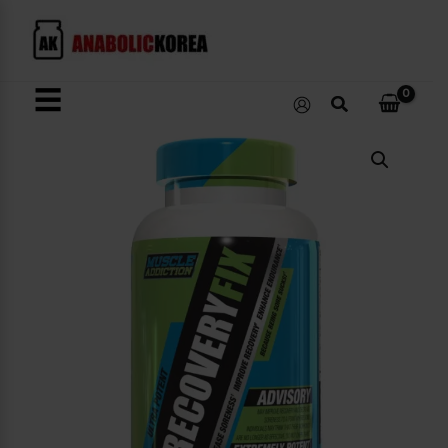
콘
텐
츠
로
☰
검
건
색
너
Recovery
뛰
Fix
수
기
량