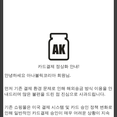
성분
함량
주요 기능
단백질 합
HICA
성↑, 근육
1,500
(α‑Hydroxy‑Iso‑caproic
분해↓,
mg
Acid)
DOMS 경
감
팔미토일에탄올아미드
600
통증·염증
카드결제 정상화 안내!
(PEA)
mg
완화
안녕하세요 아나볼릭코리아 회원님.
항산화, 염
먼저 기존 결제 환경 문제로 인해 해외송금 방식 이용을 안
500
증 감소, 근
VitaSport 체리 추출물
내드리며 많은 불편을 드린 점 진심으로 사과드립니다.
mg
육 회복 지
원
기존 쇼핑몰은 미국 결제 시스템 및 카드 승인 정책 변화로
인해 일반적인 카드결제 승인이 매우 어려운 상황이 지속
S7™ (그린 커피·녹차·강
혈류 개선,