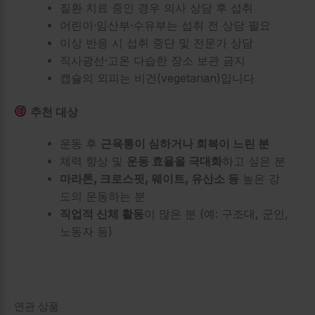
질환 치료 중인 경우 의사 상담 후 섭취
어린이·임산부·수유부는 섭취 전 상담 필요
이상 반응 시 섭취 중단 및 전문가 상담
직사광선·고온 다습한 장소 보관 금지
캡슐의 외피는 비건(vegetarian)입니다
추천 대상
운동 후
근육통이 심하거나 회복이 느린 분
체력 향상 및
운동 효율을 극대화
하고 싶은 분
마라톤, 크로스핏, 웨이트, 유산소 등
높은 강
도의 운동하는 분
직업적 신체 활동
이 많은 분 (예: 구조대, 군인,
노동자 등)
연관 상품