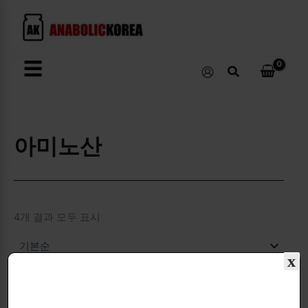
콘
텐
츠
로
☰
검
건
색
너
뛰
기
아미노산
4개 결과 모두 표시
x