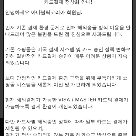
카드결제 정상화 안내!
안녕하세요 아나볼릭코리아 회원님.
먼저 기존 결제 환경 문제로 인해 해외송금 방식 이용을 안
내드리며 많은 불편을 드린 점 진심으로 사과드립니다.
CHEMIX
CHEMIX
기존 쇼핑몰은 미국 결제 시스템 및 카드 승인 정책 변화로
최고수준의 필수아미노산!
초고급 필수아미노산 EAA!
Chemix EAA
EAA+
인해 일반적인 카드결제 승인이 매우 어려운 상황이 지속
되었습니다.
아미노산
아미노산
$
33.00
$
33.00
보다 안정적인 카드결제 환경 구축을 위해 부득이하게 쇼
375g. PINEAPPLE
375g. PINEAPPLE
핑몰 시스템을 새롭게 이전 및 개편하게 되었습니다.
현재 해외결제가 가능한 VISA / MASTER 카드의 결제가
가능하도록 결제 환경이 개선되었습니다.
다만 카드사별 해외승인 정책에 따라 일부 카드는 결제가
제한될 수 있으며,
결제가 정상 승인되지 않는 경우 해외송금 방식으로 주문