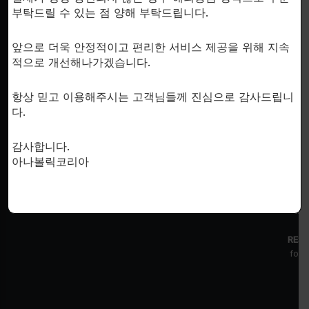
SUPPORT
부탁드릴 수 있는 점 양해 부탁드립니다.
이용안내
앞으로 더욱 안정적이고 편리한 서비스 제공을 위해 지속
개인정보처리방침
한국시
적으로 개선해나가겠습니다.
문의하기
회사소개
항상 믿고 이용해주시는 고객님들께 진심으로 감사드립니
다.
감사합니다.
아나볼릭코리아
FDA D
by th
inte
RESE
for 
fr
pr