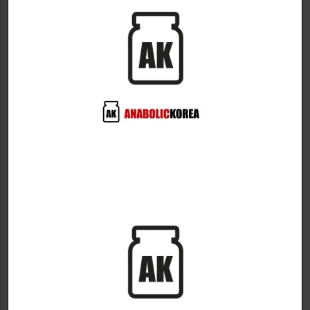
UNIVERSAL NUTRITION
Basic BCAA
A blend of essential amino
BCAA
acids and BCAAs!
$
35.00
Animal Nitro
아미노산
bluebery lemonade(315g.)
$
50.00
44 packs.