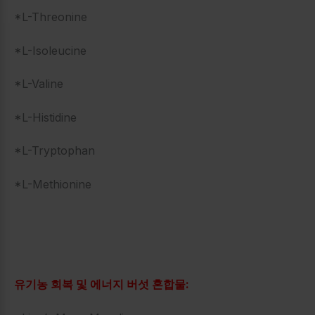
*L-Threonine
*L-Isoleucine
*L-Valine
*L-Histidine
*L-Tryptophan
*L-Methionine
유기농 회복 및 에너지 버섯 혼합물: