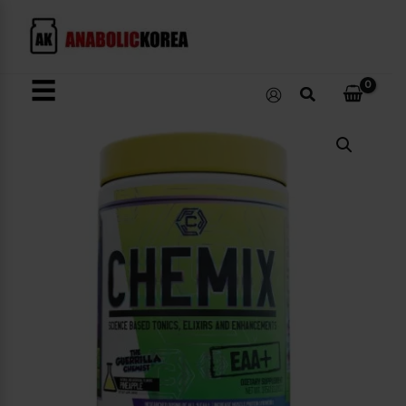
콘
텐
츠
로
☰
검
건
색
너
Chemix
뛰
EAA
수
기
량