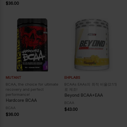
$
36.00
MUTANT
EHPLABS
BCAA, the choice for ultimate
BCAAs EAAs의 최적 비율(2:1:1)
recovery and perfect
로 제조!
performance!
Beyond BCAA+EAA
Hardcore BCAA
BCAA
BCAA
$
43.00
$
36.00