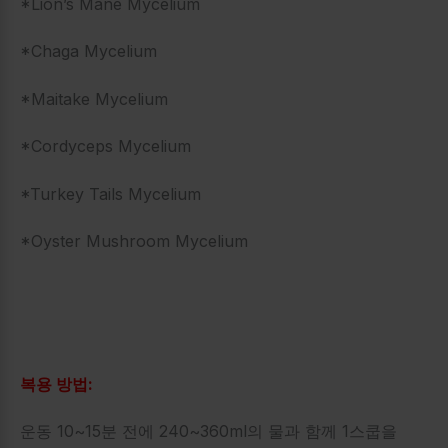
*Lion’s Mane Mycelium
*Chaga Mycelium
*Maitake Mycelium
*Cordyceps Mycelium
*Turkey Tails Mycelium
*Oyster Mushroom Mycelium
복용 방법:
운동 10~15분 전에 240~360ml의 물과 함께 1스쿱을