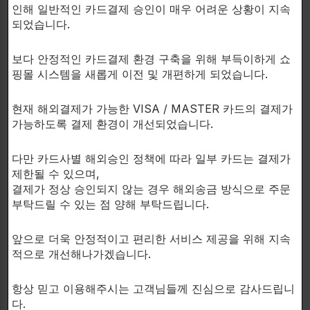
인해 일반적인 카드결제 승인이 매우 어려운 상황이 지속
되었습니다.
보다 안정적인 카드결제 환경 구축을 위해 부득이하게 쇼
핑몰 시스템을 새롭게 이전 및 개편하게 되었습니다.
현재 해외결제가 가능한 VISA / MASTER 카드의 결제가
HI-TECH PHARMACEUTICALS
BSN
가능하도록 결제 환경이 개선되었습니다.
Maximize immediate
The best-tasting protein
absorption & muscle
powder with 6 protein
다만 카드사별 해외승인 정책에 따라 일부 카드는 결제가
synthesis with 100%
sources!
hydrolyzed whey protein!
SYNTHA-6
제한될 수 있으며,
Precision Protein
결제가 정상 승인되지 않는 경우 해외송금 방식으로 주문
단백질파우더
부탁드릴 수 있는 점 양해 부탁드립니다.
단백질파우더
$
39.00
$
81.00
2.91 Lbs. Chocolate
앞으로 더욱 안정적이고 편리한 서비스 제공을 위해 지속
5lb. Chocolate Ice Cream
2.91 Lbs. Strawberry
적으로 개선해나가겠습니다.
5lb. Strawberry Ice Cream
2.91 Lbs. Cookies & Cream
항상 믿고 이용해주시는 고객님들께 진심으로 감사드립니
다.