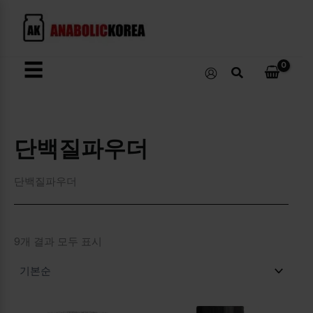
콘
텐
츠
로
☰
검
건
색
너
뛰
기
단백질파우더
단백질파우더
9개 결과 모두 표시