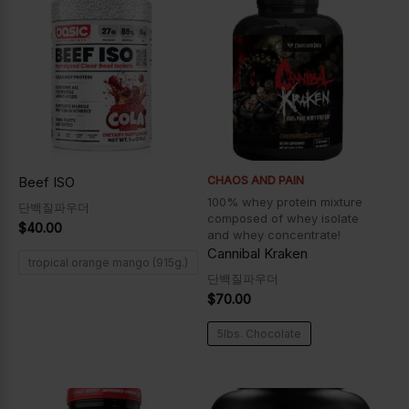
Beef ISO
CHAOS AND PAIN
100% whey protein mixture
단백질파우더
composed of whey isolate
$
40.00
and whey concentrate!
Cannibal Kraken
tropical orange mango (915g.)
단백질파우더
$
70.00
5lbs. Chocolate