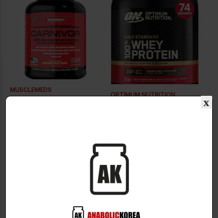
MUSCLEMEDS
OPTIMUM NUTRITION
x
Beef Protein Isolate Powder!
The most popular protein
Contains Creatine
powder in the U.S. for 10
Carnivor
years!
Gold Standard 100% Whey
단백질파우더
$
56.00
단백질파우더
$
85.00
4 Lbs. Fruit Punch
4 Lbs. Chocolate
5.15LB Double Rich Chocolate