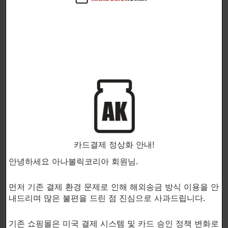
CORE NUTRITIONALS
MUTANT
High-purity transparent
Pure, high-quality, insanely
품절
protein with fat and
delicious whey protein
carbohydrates removed
isolate
ISO Clear
Iso Surge
카드결제 정상화 안내!
단백질파우더
단백질파우더
$
52.00
$
70.00
안녕하세요 아나볼릭코리아 회원님.
906g. chery berry
5lb. Triple Chocolate
먼저 기존 결제 환경 문제로 인해 해외송금 방식 이용을 안
내드리며 많은 불편을 드린 점 진심으로 사과드립니다.
기존 쇼핑몰은 미국 결제 시스템 및 카드 승인 정책 변화로