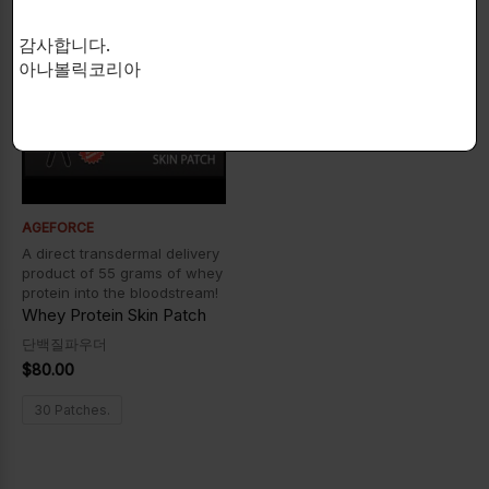
감사합니다.
아나볼릭코리아
AGEFORCE
A direct transdermal delivery
product of 55 grams of whey
protein into the bloodstream!
Whey Protein Skin Patch
단백질파우더
$
80.00
30 Patches.