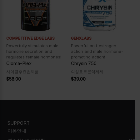
COMPETITIVE EDGE LABS
GENXLABS
Powerfully stimulates male
Powerful anti-estrogen
hormone secretion and
action and male hormone-
regulates female hormones!
promoting action!
Cloma-Plex
Chrysin 750
사이클후요법제품
여성호르몬억제제
$
58.00
$
39.00
SUPPORT
이용안내