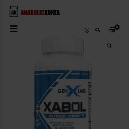
콘
텐
츠
로
☰
검
건
색
너
Xabol
뛰
수
량
기