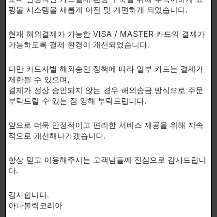
핑몰 시스템을 새롭게 이전 및 개편하게 되었습니다.
XABOL의 효능은 근육 증가, 근육강도 및 테스토스테
론을 촉진할 수 있습니다.
현재 해외결제가 가능한 VISA / MASTER 카드의 결제가
가능하도록 결제 환경이 개선되었습니다.
일년 내내 XABOL 이점을 경험하고 다른 근육 성장 제
품과 함께 스택하여 사용할 수 있습니다.
다만 카드사별 해외승인 정책에 따라 일부 카드는 결제가
제한될 수 있으며,
결제가 정상 승인되지 않는 경우 해외송금 방식으로 주문
부탁드릴 수 있는 점 양해 부탁드립니다.
복용 방법:
앞으로 더욱 안정적이고 편리한 서비스 제공을 위해 지속
1~2캡슐을 하루에 2번 복용하십시오.
적으로 개선해나가겠습니다.
1캡슐은 아침에 1캡슐은 6~8시간간격을두고 운동 30분
전에 복용하십시오.
항상 믿고 이용해주시는 고객님들께 진심으로 감사드립니
다.
연관 상품
감사합니다.
아나볼릭코리아