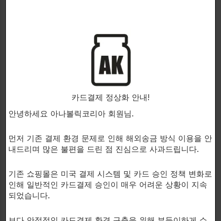
Xabol은 최고의 항-에스트로겐 제품입니다:
• 근육 강도 향상
• 근육 질 향상
• SuperChange 천연 테스토스테론
• 드라이한 근매스 증가.
• 여성호르몬 억제제!
• 여성호르몬 관리!
카드결제 정상화 안내!
• 근육 선명도 증가!
안녕하세요 아나볼릭코리아 회원님.
먼저 기존 결제 환경 문제로 인해 해외송금 방식 이용을 안
내드리며 많은 불편을 드린 점 진심으로 사과드립니다.
XABOL은 남성,여성 운동선수,보디 빌더 및 기타 운동
선수 모두에게 운동능력,근력,지구력 및 체력을 높이고
기존 쇼핑몰은 미국 결제 시스템 및 카드 승인 정책 변화로
근육을 증가시키는데 도움이되는 이상적인 보조제입니
인해 일반적인 카드결제 승인이 매우 어려운 상황이 지속
가장 강력한 테스토스테론 증가제인 XABOL은 다양한
되었습니다.
동화작용제 사용 이후에 PCT(사이클 후 요법제)로서
사용될 수있는 항-에스트로겐으로서 인기가있습니다.
보다 안정적인 카드결제 환경 구축을 위해 부득이하게 쇼