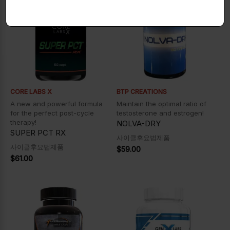
CORE LABS X
BTP CREATIONS
A new and powerful formula
Maintain the optimal ratio of
for the perfect post-cycle
testosterone and estrogen!
therapy!
NOLVA-DRY
SUPER PCT RX
사이클후요법제품
사이클후요법제품
$
59.00
$
61.00