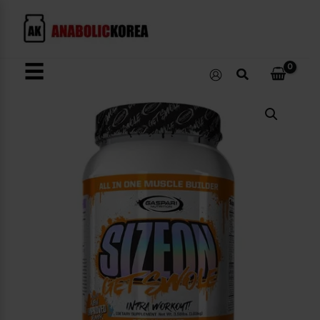
콘
텐
츠
로
☰
검
건
색
너
SizeOn
뛰
Maximum
Performance
기
수
량