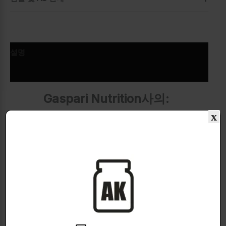
설명
추가 정보
Gaspari Nutrition사의:
x
SizeOn Maximum Performance
오래지속되는 탄수화물매트릭스!
운동중 유청가수분해와 크레아틴 포뮬라 혼합
물!