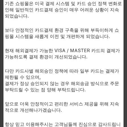
기존 쇼핑몰은 미국 결제 시스템 및 카드 승인 정책 변화로
-단백질합성촉진 & 근육 회복력 향상
인해 일반적인 카드결제 승인이 매우 어려운 상황이 지속
되었습니다.
-근육크기,근육섬유질크기,세포크기,혈장아미노산수치
증가.
보다 안정적인 카드결제 환경 구축을 위해 부득이하게 쇼
-S6K1과 4E-BP1의 강화 & 비대성 mTOR경로 조절
핑몰 시스템을 새롭게 이전 및 개편하게 되었습니다.
-운동 중 근육합성을 촉진하고 회복력향상
-골격근의 세포로 중요 영양분,필수 미네랄,성장요인의
현재 해외결제가 가능한 VISA / MASTER 카드의 결제가
공급
가능하도록 결제 환경이 개선되었습니다.
-피테로스틸벤의 효능
다만 카드사별 해외승인 정책에 따라 일부 카드는 결제가
복용 방법:
제한될 수 있으며,
결제가 정상 승인되지 않는 경우 해외송금 방식으로 주문
SizeOn은 찬물 630~950ml에 한스쿱을 섞어서 운동중
부탁드릴 수 있는 점 양해 부탁드립니다.
에 복용하여 주십시오.
운동을하면서 지속적으로 수분을 보충하여 주십시오.
앞으로 더욱 안정적이고 편리한 서비스 제공을 위해 지속
적으로 개선해나가겠습니다.
항상 믿고 이용해주시는 고객님들께 진심으로 감사드립니