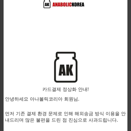
Gaspari Nutrition사가 SizeOn을 새로 출시하면서 스
포츠보조제업계를 한단계 더 업그레이드하였습니다.
SizeOn은 오리지널 크레아틴음료입니다.
임상학 연구가 진전을 이루면서 Gaspari Nutrition사
역시 진보를 이루었고 그 덕분에 SizeOn이 이제
진보된
강력한 혼합제품으로 운동중에 가수분해 유청과 크레아
틴혼합물을 제공해 줄 수 있게 되었습니다.
SizeOn은 고품질의 가수분해 유청을 사용하여 50%이
상의 디펩티드와 트리펩티드를 함유하고 있으며
다량의
류신과 같이 신진대사를 촉진하는 성분을 함유하고 있
습니다.
이성분들의 혼합물은 운동능력,골격근의 회복력향상에
카드결제 정상화 안내!
아주 놀라운 효능이 있으면 운동을 하는 중에도
근육크
기가 향상되는것을 느낄 수 있습니다.
안녕하세요 아나볼릭코리아 회원님.
새로운 인슐린분비촉진제인 Pterostibene(피토로스틸
벤)을 함유하였습니다.
먼저 기존 결제 환경 문제로 인해 해외송금 방식 이용을 안
내드리며 많은 불편을 드린 점 진심으로 사과드립니다.
SizeOn Maximum Performance의 효능: