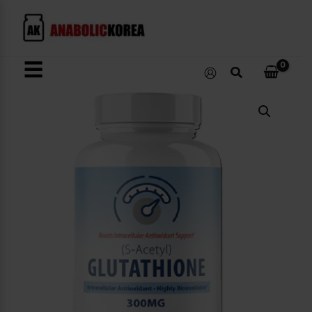
콘
텐
츠
로
☰
검
건
색
너
S-
뛰
Acetyl
L-
기
Glutathione
수
량