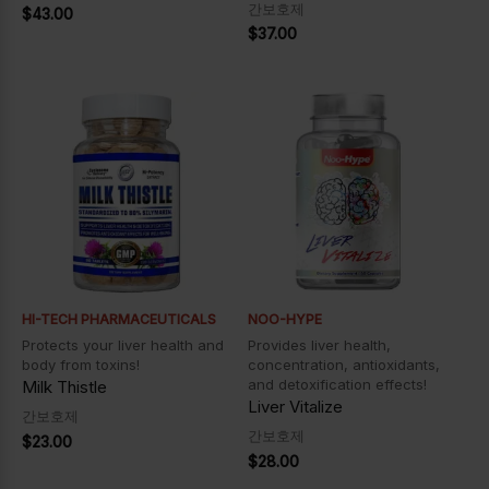
간보호제
$
43.00
$
37.00
HI-TECH PHARMACEUTICALS
NOO-HYPE
Protects your liver health and
Provides liver health,
body from toxins!
concentration, antioxidants,
and detoxification effects!
Milk Thistle
Liver Vitalize
간보호제
간보호제
$
23.00
$
28.00