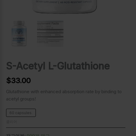
S-Acetyl L-Glutathione
$
33.00
Glutathione with enhanced absorption rate by binding to
acetyl groups!
60 capsules.
클리어
재고여부:
999개 재고