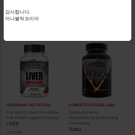
매일 1~2캡슐을 복용하십시오.
감사합니다.
아나볼릭코리아
연관 상품
LEGENDARY NUTRITION
COMPETITIVE EDGE LABS
The world's best innovative
Tudca prevents
liver health support formula!
hepatotoxicity by blocking
cholestasis.
LIVER
Tudca
간보호제