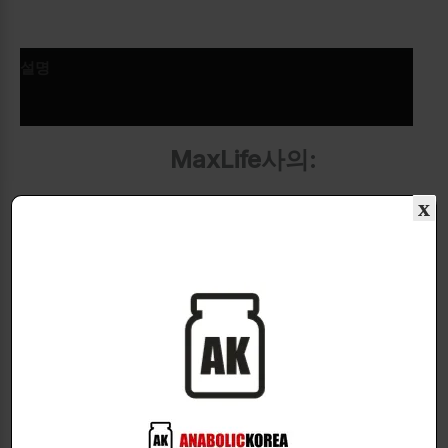
설명
추가 정보
MaxLife사의:
x
S-Acetyl L-Glutathione
아세틸 L-글루타치온!