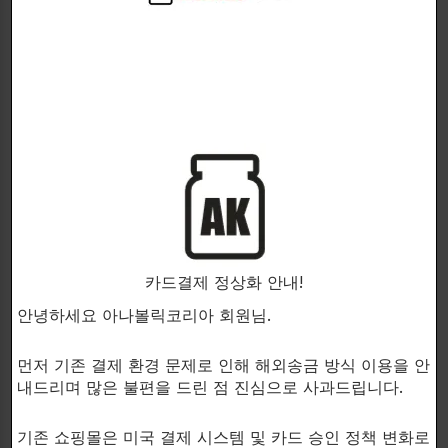
아세틸기와 결합해 흡수율을 높인 글루타
치온은
간해독 및 항산화효과를 제공합니다!
1정에 300mg의 고함량 S-Acetyl L-Glutathione을 함
유하고 있습니다.
황산화 물질 중 가장 강력하고 우리 몸이 가장 중요하게
사용하는 건 글루타치온(글루타티온)입니다.
카드결제 정상화 안내!
안녕하세요 아나볼릭코리아 회원님.
독성 물질에 중독된 간 해독에 사용할 정도로 항산화 및
해독 효과가 뛰어나기 때문입니다.
먼저 기존 결제 환경 문제로 인해 해외송금 방식 이용을 안
내드리며 많은 불편을 드린 점 진심으로 사과드립니다.
기존 쇼핑몰은 미국 결제 시스템 및 카드 승인 정책 변화로