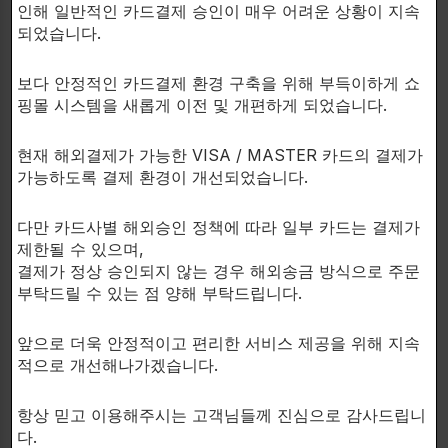
S-Acetyl L-Glutathione은 쉽게 말해 아세틸 L-글루타
인해 일반적인 카드결제 승인이 매우 어려운 상황이 지속
치온입니다.
되었습니다.
영양제에 관심 많으신 분들께는 익숙한 이름일 겁니다.
보다 안정적인 카드결제 환경 구축을 위해 부득이하게 쇼
핑몰 시스템을 새롭게 이전 및 개편하게 되었습니다.
네, ‘아세틸 L-카르니틴’과 비슷합니다.
현재 해외결제가 가능한 VISA / MASTER 카드의 결제가
아세틸 L-카르니틴은 카르니틴에 아세틸기를 붙여 흡수
가능하도록 결제 환경이 개선되었습니다.
율을 높인 형태입니다.
다만 카드사별 해외승인 정책에 따라 일부 카드는 결제가
S-Acetyl L-Glutathion도 마찬가지입니다.
제한될 수 있으며,
결제가 정상 승인되지 않는 경우 해외송금 방식으로 주문
글루타치온에 아세틸기를 붙여 흡수율을 높인 형태를
부탁드릴 수 있는 점 양해 부탁드립니다.
말하며 혈액 속에서 더 안정적이며 전반적인 글루타치
온 농도를 지원하는 것으로 나타났습니다.
앞으로 더욱 안정적이고 편리한 서비스 제공을 위해 지속
적으로 개선해나가겠습니다.
항상 믿고 이용해주시는 고객님들께 진심으로 감사드립니
복용 방법
:
다.