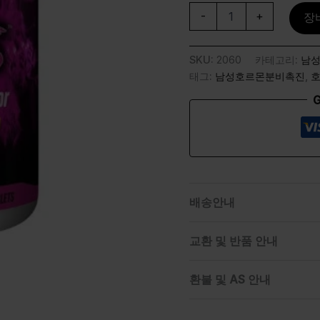
-
+
장
SKU:
2060
카테고리:
남
태그:
남성호르몬분비촉진
,
G
배송안내
교환 및 반품 안내
환불 및 AS 안내