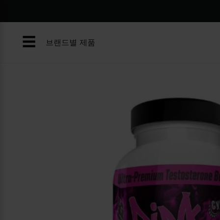
콘
텐
츠
☰
로
브랜드별 제품
건
너
뛰
기