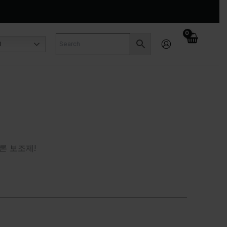
n
 보조제!