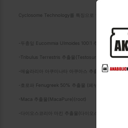
Cyclosome Technology를 특징으로 하는 Ultim
-두충잎 Eucommia Ulmoides 100:1 추출물 (bark)(as
-Tribulus Terrestris 추출물(Testosurge) (fruit)
-매술라리아 아쿠미나타 아쿠아스 추출물
-호로파 Fenugreek 50% 추출물 (페누사이드로 표준
-Maca 추출물(MacaPure)(root)
-다이오스코리아 마킨 추출물(다이오스테롤로)(리좀 및 지상부