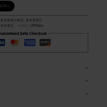
바구니
성호르몬분비촉진
,
호르몬촉진
호르몬촉진
브랜드:
USPlabs
uaranteed Safe Checkout