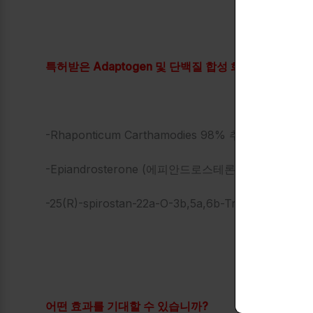
특허받은 Adaptogen 및 단백질 합성 화합물:
-Rhaponticum Carthamodies 98% 추출물(뿌리)
-Epiandrosterone (에피안드로스테론):
-25(R)-spirostan-22a-O-3b,5a,6b-Triol(슈퍼 락소게
어떤 효과를 기대할 수 있습니까?