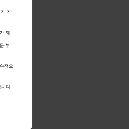
제가 가
가 제
문 부
지속적으
니다.