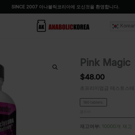
SINCE 2007 아나볼릭코리아에 오신것을 환영합니다.
Korea
Pink Magic
Pink
Magic
수
$
48.00
량
초프리미엄급 테스토스테론
180 tablets.
클리어
재고여부:
10000개 재고