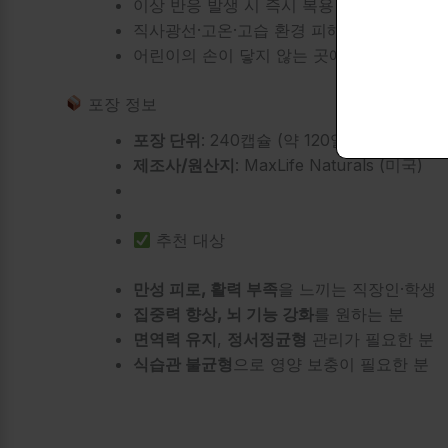
이상 반응 발생 시 즉시 복용 중단 및 의사 
직사광선·고온·고습 환경 피해서 보관
어린이의 손이 닿지 않는 곳에 보관하세요
포장 정보
포장 단위
: 240캡슐 (약 120일 분량)
제조사/원산지
: MaxLife Naturals (미국)
추천 대상
만성 피로, 활력 부족
을 느끼는 직장인·학생
집중력 향상, 뇌 기능 강화
를 원하는 분
면역력 유지
,
정서정균형
관리가 필요한 분
식습관 불균형
으로 영양 보충이 필요한 분