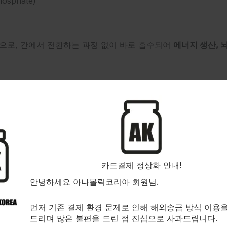
osphate)
**으로, 간에서 전환하는 과정 없이 바로 흡수되어
에너지 생산, 뇌
준)
캡슐 기준)
, 타사 실험실 성분 검사
글루텐/우유/대두/어류/견과류 無
카드결제 정상화 안내!
안녕하세요 아나볼릭코리아 회원님.
량
설
먼저 기존 결제 환경 문제로 인해 해외송금 방식 이용
mg
활성형 비타민 B6, 에너지 생성 및 신경ㆍ뇌 기능 강
드리며 많은 불편을 드린 점 진심으로 사과드립니다.