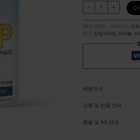
-
+
장
SKU:
2293
카테고리:
단일
태그:
단일비타민
,
미네랄
,
비
G
배송안내
교환 및 반품 안내
환불 및 AS 안내