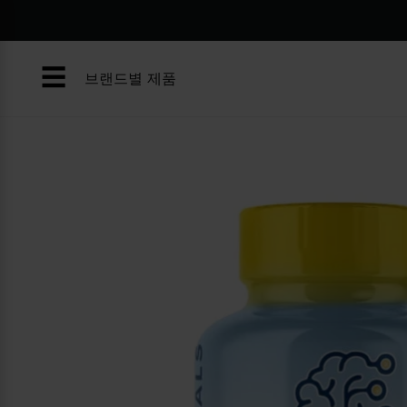
콘
텐
츠
☰
로
브랜드별 제품
건
너
뛰
기