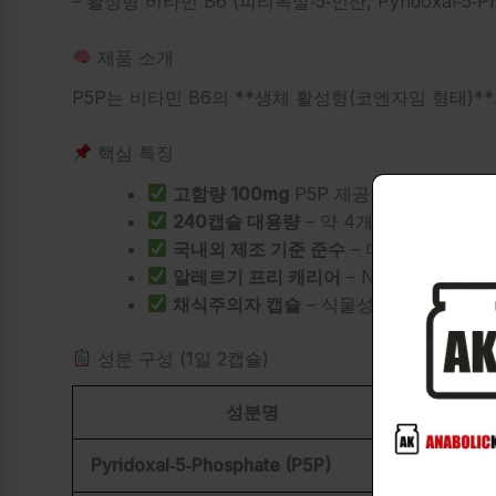
– 활성형 비타민 B6 (피리독살‑5‑인산, Pyridoxal‑5‑Ph
제품 소개
P5P는 비타민 B6의 **생체 활성형(코엔자임 형태)
핵심 특징
고함량 100mg
P5P 제공 (매일 2캡슐 기
240캡슐 대용량
– 약 4개월 분량 (1일 2
국내외 제조 기준 준수
– 미국 GMP 시설
알레르기 프리 캐리어
– Non-GMO, 
채식주의자 캡슐
– 식물성 베지 캡슐
성분 구성 (1일 2캡슐)
성분명
함
Pyridoxal‑5‑Phosphate (P5P)
100 