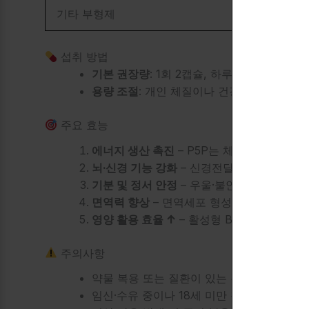
기타 부형제
–
섭취 방법
기본 권장량
: 1회 2캡슐, 하루 1회 식사 중
용량 조절
: 개인 체질이나 건강 상태에 따라
주요 효능
에너지 생산 촉진
– P5P는 체내에서 ATP
뇌·신경 기능 강화
– 신경전달물질 합성·기능
기분 및 정서 안정
– 우울·불안 완화를 위한 
면역력 향상
– 면역세포 형성과 기능 유지에
영양 활용 효율 ↑
– 활성형 B6로 간 전환 단
주의사항
약물 복용 또는 질환이 있는 경우, 복용 전 
임신·수유 중이나 18세 미만 청소년은 전문