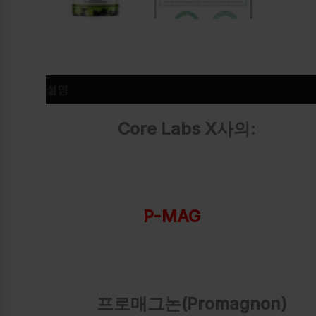
설명
추가 정보
Core Labs X사의:
P-MAG
프로매그논(Promagnon)