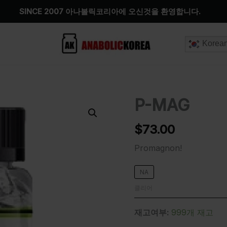
SINCE 2007 아나볼릭코리아에 오신것을 환영합니다.
Korea
P-MAG
P-
MAG
수
$
73.00
량
Promagnon!
NA
클리어
재고여부:
999개 재고