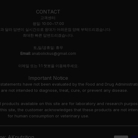
CONTACT
고객센터:
평일: 10:00~17:00
과 달라 답변이 실시간으로 응대가 어려운점 양해 부탁드리겠습니다.
최대한 빠른 답변드리겠습니다.
토,일/공휴일: 휴무
Email:
anabolickus@gmail.com
이메일 또는 1:1 챗봇을 이용해주세요.
Important Notice
 statements have not been evaluated by the Food and Drug Administrati
are not intended to diagnose, treat, cure, or prevent any disease.
ll products available on this site are for laboratory and research purpo
 this site, the customer acknowledges that these products are not inte
for human consumption or veterinary use.
e: AKnutrition