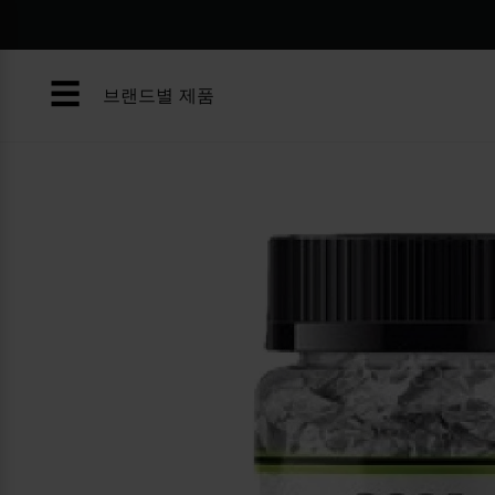
콘
텐
츠
☰
로
브랜드별 제품
건
너
뛰
기