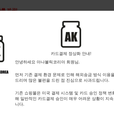
 제공!
릭 테스토스테론 활성을 가진 비교적 순한 아나볼릭 제제로 안드로겐
ation),잉여분의 지방 조직 분해, 적혈구의 합성으로 이어지는 신호
카드결제 정상화 안내!
간의 부작용을 가지고 있지만, 어느 정도 Dihydroxytestoste
안녕하세요 아나볼릭코리아 회원님.
먼저 기존 결제 환경 문제로 인해 해외송금 방식 이용
드리며 많은 불편을 드린 점 진심으로 사과드립니다.
ndros-4-ene-3b는 방향족화효소의 기질이 아니므로 에스트로겐으로
기존 쇼핑몰은 미국 결제 시스템 및 카드 승인 정책 변
해 일반적인 카드결제 승인이 매우 어려운 상황이 지
 지방 축적 또는 지노의 발생 가능성을 제한합니다.
니다.