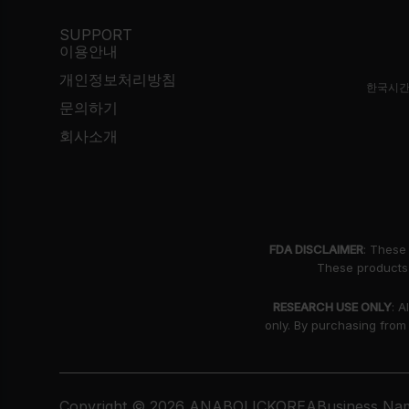
SUPPORT
이용안내
개인정보처리방침
한국시간
문의하기
회사소개
FDA DISCLAIMER
: These
These products 
RESEARCH USE ONLY
: A
only. By purchasing from
Copyright © 2026 ANABOLICKOREA
Business Nam