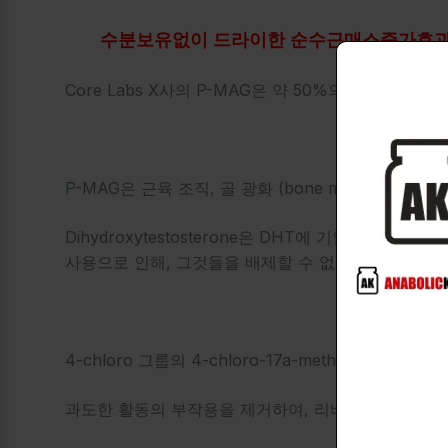
수분보유없이 드라이한 순수근매스증가효과를
Core Labs X사의 P-MAG은 약 50%의 아나볼
P-MAG은 근육 조직, 골 광화 (bone mineraliz
Dihydroxytestosterone은 DHT에 기인하는 약
사용으로 인해, 그것들을 배제할 수 없습니다.
4-chloro 그룹의 4-chloro-17a-methyla
과도한 활동의 부작용을 제거하여, 리비도, 수분 보유,