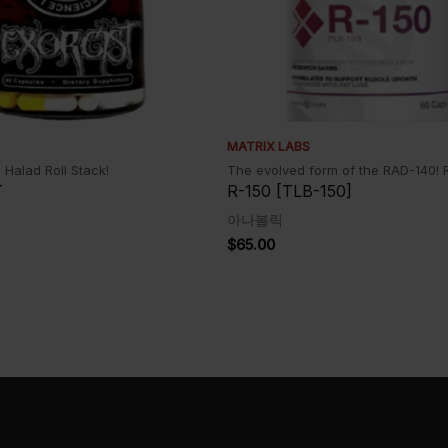
MATRIX LABS
Halad Roll Stack!
The evolved form of the RAD-140! 
T
R-150 [TLB-150]
아나볼릭
$
65.00