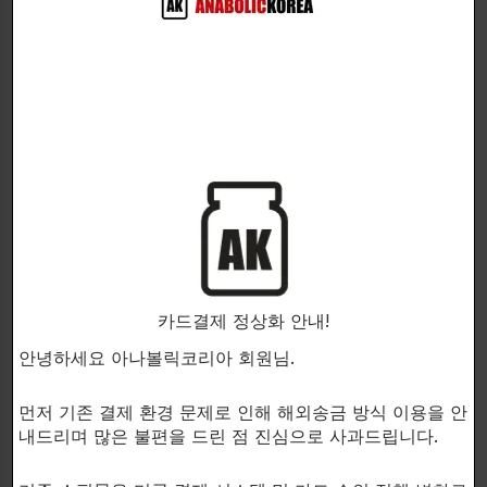
회복력 가속 → 고강도 트레이닝에 최적화
강력한 집중력과 추진력 (공격적 트레이닝에 도
움)
빠른 벌크업과 근력 향상이 필요한 누구에게나 적
합한 콤보
주요 성분
Pheraplex
20mg
M1-4ADD
100mg
4-Andro
100mg
1-Andro
100mg
카드결제 정상화 안내!
섭취 방법
안녕하세요 아나볼릭코리아 회원님.
1일 1~2캡슐 필요에 따라 섭취
먼저 기존 결제 환경 문제로 인해 해외송금 방식 이용을 안
1일 최대 2캡슐 초과 금지
내드리며 많은 불편을 드린 점 진심으로 사과드립니다.
사이클 중에는 사이클 보조제 사용(Cycle
Support) 및 에스트로겐 관리 필수