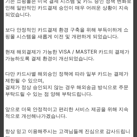
기존 쇼핑몰은 미국 결제 시스템 및 카드 승인 정책 변화로
인해 일반적인 카드결제 승인이 매우 어려운 상황이 지속
제품 정보
되었습니다.
1회 제공량: 2 캡슐
총 제공량: 60캡슐
보다 안정적인 카드결제 환경 구축을 위해 부득이하게 쇼
핑몰 시스템을 새롭게 이전 및 개편하게 되었습니다.
섭취 시 주의사항
현재 해외결제가 가능한 VISA / MASTER 카드의 결제가
어린이 손이 닿지 않는 곳에 보관하세요.
가능하도록 결제 환경이 개선되었습니다.
임신, 수유 중, 약물 복용 중이거나 질병이 있는 경
우 전문가와 상담 후 섭취하세요.
다만 카드사별 해외승인 정책에 따라 일부 카드는 결제가
수술 예정 시 2주 전 복용 중단 권장
제한될 수 있으며,
성인용 제품
결제가 정상 승인되지 않는 경우 해외송금 방식으로 주문
부탁드릴 수 있는 점 양해 부탁드립니다.
본 제품은 건강보조식품이며, 질병
앞으로 더욱 안정적이고 편리한 서비스 제공을 위해 지속
을 진단, 치료, 완화 또는 예방하는 의약
적으로 개선해나가겠습니다.
품이 아닙니다.
항상 믿고 이용해주시는 고객님들께 진심으로 감사드립니
본 문구는 식품의약품안전처(FDA)의 평