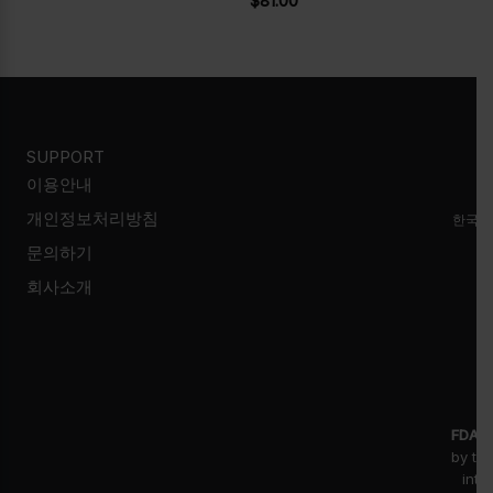
$
81.00
SUPPORT
이용안내
개인정보처리방침
한국시
문의하기
회사소개
FDA D
by th
inte