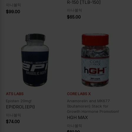
R-150 [TLB-150]
아나볼릭
아나볼릭
$
99.00
$
65.00
ATS LABS
CORE LABS X
Episten 20mg!
Anamorelin and MK677
(Ibutamoren) Stack for
EPIDROL(EPI)
Growth Hormone Promotion!
아나볼릭
HGH MAX
$
74.00
아나볼릭