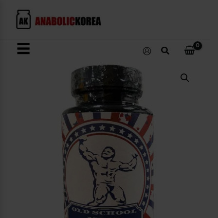
콘
텐
츠
로
☰
검
건
색
너
OLD
뛰
SCHOOL
MASS
기
수
량