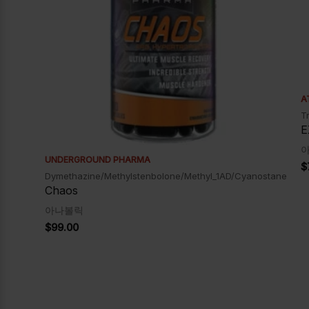
A
T
E
UNDERGROUND PHARMA
$
Dymethazine/Methylstenbolone/Methyl_1AD/Cyanostane
Chaos
아나볼릭
$
99.00