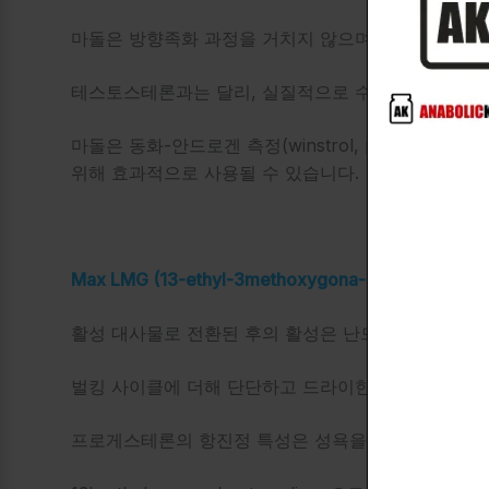
마돌은 방향족화 과정을 거치지 않으며, 이는 에스트
테스토스테론과는 달리, 실질적으로 수분 보유가 제로
마돌은 동화-안드로겐 측정(winstrol, primobolan, dec
위해 효과적으로 사용될 수 있습니다.
Max LMG (13-ethyl-3methoxygona-2, 5 (10) -die
활성 대사물로 전환된 후의 활성은 난드롤론 활성보다
벌킹 사이클에 더해 단단하고 드라이한 근육의 효과를
프로게스테론의 항진정 특성은 성욕을 증가시키고 에