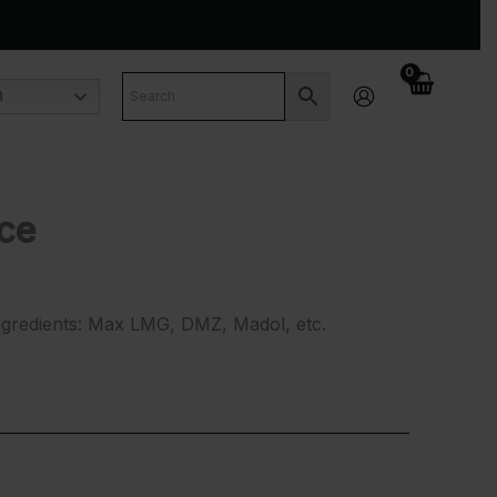
n
ce
ingredients: Max LMG, DMZ, Madol, etc.