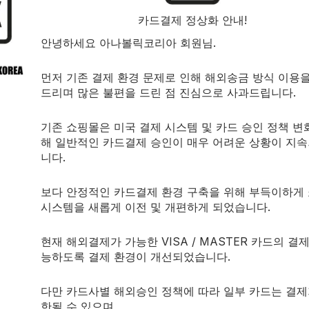
카드결제 정상화 안내!
로겐 효과(수분 보유, 여성화부작용)와 관련된 부정적인 부작용
안녕하세요 아나볼릭코리아 회원님.
이기 때문에 근육 운동을 위한 완벽한 척도가 됩니다.
먼저 기존 결제 환경 문제로 인해 해외송금 방식 이용
a-durabolin, dianabol, anawar, turinabol, equipo
드리며 많은 불편을 드린 점 진심으로 사과드립니다.
기존 쇼핑몰은 미국 결제 시스템 및 카드 승인 정책 변
해 일반적인 카드결제 승인이 매우 어려운 상황이 지
니다.
n-17-one)는
낮은 수분 보유로 근육량이 지속적으로 성장하도록 
보다 안정적인 카드결제 환경 구축을 위해 부득이하게
시스템을 새롭게 이전 및 개편하게 되었습니다.
 더 강력한 것으로 여겨집니다.
현재 해외결제가 가능한 VISA / MASTER 카드의 결
 줍니다.
능하도록 결제 환경이 개선되었습니다.
스트로겐의 과다 섭취로 인한 부작용을 감소시킵니다.
다만 카드사별 해외승인 정책에 따라 일부 카드는 결제
한될 수 있으며,