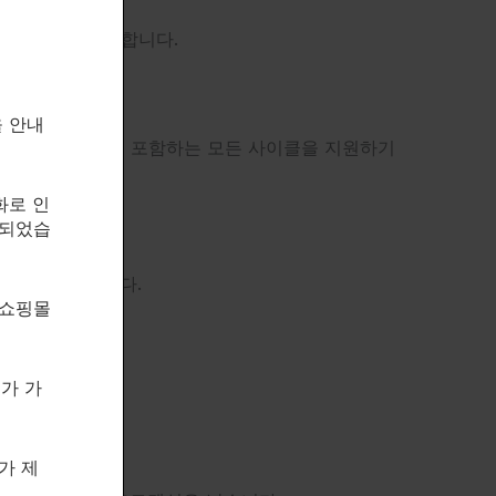
의 대부분을 야기합니다.
을 안내
ise 그리고 trenbolone)을 포함하는 모든 사이클을 지원하기
화로 인
속되었습
설계된 PH입니다.
 쇼핑몰
제가 가
가 제