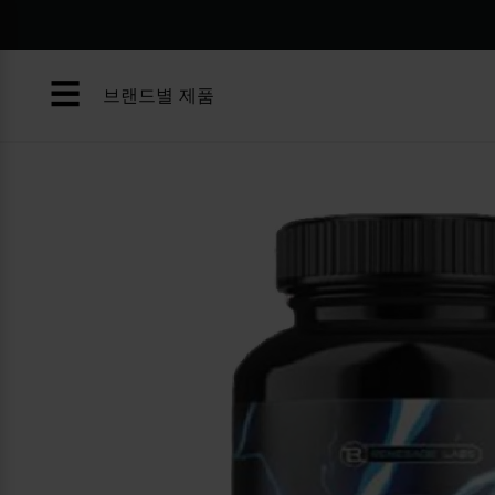
콘
텐
츠
☰
로
브랜드별 제품
건
너
뛰
기