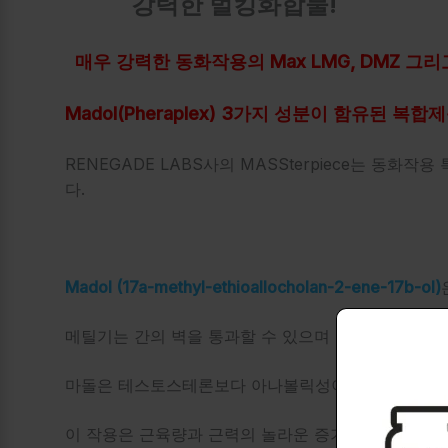
강력한 벌킹화합물!
매우 강력한 동화작용의 Max LMG, DMZ 그리
Madol(Pheraplex) 3가지 성분이 함유된 복합제
RENEGADE LABS사의 MASSterpiece는 동화작용
다.
Madol (17a-methyl-ethioallocholan-2-ene-17b-ol)
메틸기는 간의 벽을 통과할 수 있으며 이중 결합을 추
마돌은 테스토스테론보다 아나볼릭성이 60% 더 높고
이 작용은 근육량과 근력의 놀라운 증가를 가져옵니다