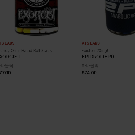
TS LABS
ATS LABS
rendy On + Halad Roll Stack!
Episten 20mg!
XORCIST
EPIDROL(EPI)
아나볼릭
아나볼릭
77.00
$
74.00