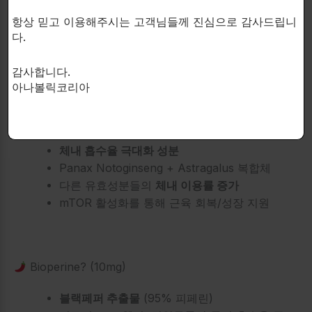
50% β-보스웰릭산 / 30% AKBBA
표준화
염증 억제에 탁월하며, NSAID와 유사한 효과
항상 믿고 이용해주시는 고객님들께 진심으로 감사드립니
다.
관절염, 대장염, 천식 등 염증성 질환에 도움
논문에서 입증된 용량 그대로 함유
감사합니다.
아나볼릭코리아
AstraGin? (25mg)
체내 흡수율 극대화 성분
Panax Notoginseng + Astragalus 복합체
다른 유효성분들의
체내 이용률 증가
mTOR 활성화를 통해 근육 회복/성장 지원
Bioperine? (10mg)
블랙페퍼 추출물
(95% 피페린)