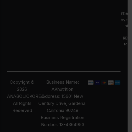
FDA D
by th
inte
RESE
for 
fr
pr
Copyright ©
Business Name:
2026
AKnutrition
ANABOLICKOREA
Address: 15601 New
All Rights
Century Drive, Gardena,
Reserved
Califonia 90248
Business Registration
Number: 13-4364953