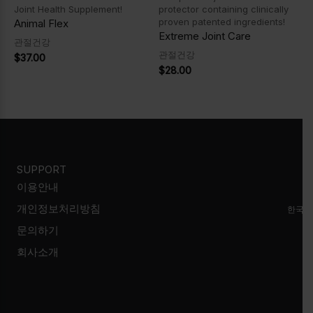
Joint Health Supplement!
protector containing clinically
proven patented ingredients!
Animal Flex
Extreme Joint Care
관절건강
관절건강
$
37.00
$
28.00
SUPPORT
이용안내
개인정보처리방침
한국시
문의하기
회사소개