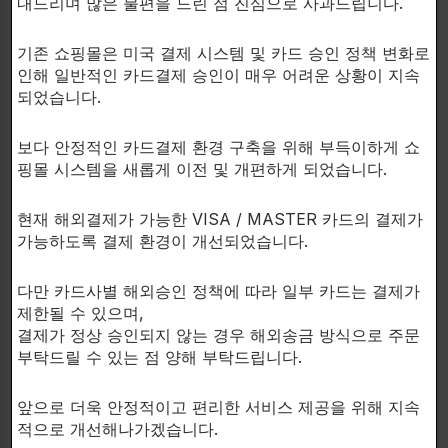
내드리며 많은 불편을 드린 점 진심으로 사과드립니다.
TamaFlex? (250mg)
식물성 추출 조합 (타마린드 씨앗 + 강황)
기존 쇼핑몰은 미국 결제 시스템 및 카드 승인 정책 변화로
인해 일반적인 카드결제 승인이 매우 어려운 상황이 지속
단 5일 만에 통증, 뻣뻣함, 움직임 개선 입증
되었습니다.
관절 가동 범위 증가, 일상활동 수행력 향상
계단 오르기, 보행속도, 하체근력 개선에 효과
보다 안정적인 카드결제 환경 구축을 위해 부득이하게 쇼
핑몰 시스템을 새롭게 이전 및 개편하게 되었습니다.
히알루론산 (200mg)
현재 해외결제가 가능한 VISA / MASTER 카드의 결제가
가능하도록 결제 환경이 개선되었습니다.
관절 윤활제 역할
연골 보호 및 압박 완화
다만 카드사별 해외승인 정책에 따라 일부 카드는 결제가
제한될 수 있으며,
피부/모발 건강에도 도움
결제가 정상 승인되지 않는 경우 해외송금 방식으로 주문
부탁드릴 수 있는 점 양해 부탁드립니다.
Boswellin? Super (100mg)
앞으로 더욱 안정적이고 편리한 서비스 제공을 위해 지속
적으로 개선해나가겠습니다.