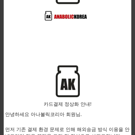
임상적으로 입증된 빠른 작용!
단 7~10일 만에 관절 통증, 뻣뻣함, 불편함 개
선
연골 보호 및 면역균형 유지
운동 후 관절 부담 경감
CurcuPrime? – 테트라하이드로커큐민 (250mg)
커큐민의 대사체로,
흡수율이 우수하고 항염
효과가 뛰어남
염증 유발 인자(IL-1, IL-6, TNF-⍺) 억제
커큐민의 효과는 그대로, 체내 흡수 문제는 해
카드결제 정상화 안내!
결
안녕하세요 아나볼릭코리아 회원님.
먼저 기존 결제 환경 문제로 인해 해외송금 방식 이용을 안