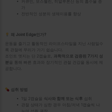
커큐민, 보스웰린, 히알루론산 등의 흡수율 증
가
전반적인 성분의 생체이용률 향상
왜 Joint Edge인가?
운동을 즐기고 활동적인 라이프스타일을 지닌 사람일수
록 관절에 무리가 가기 쉽습니다.
조인트 엣지는 단 2캡슐로,
과학적으로 검증된 7가지 성
분
을 통해 빠른 효과와 장기적인 관절 건강을 동시에 제
공합니다.
섭취 방법
1일 2캡슐을
식사와 함께 또는 식후
섭취
관절 상태가 심한 경우 아침/저녁 1캡슐씩 나
누어 섭취 권장