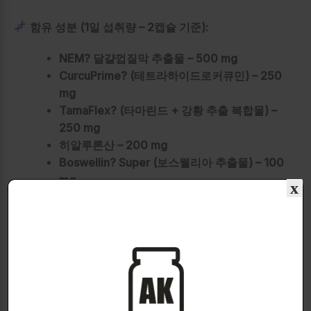
함유 성분 (1일 섭취량 – 2캡슐 기준):
NEM? 달걀껍질막 추출물 – 500 mg
CurcuPrime? (테트라하이드로커큐민) – 250
mg
TamaFlex? (타마린드 + 강황 추출 복합물) –
250 mg
히알루론산 – 200 mg
Boswellin? Super (보스웰리아 추출물) – 100
mg
x
AstraGin? – 25 mg
Bioperine? – 10 mg
핵심 성분 및 설명
NEM? – 달걀껍질막 추출물 (500mg)