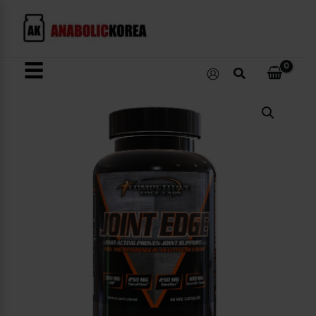
콘
텐
츠
로
☰
검
건
색
너
Joint
뛰
Edge
수
기
량