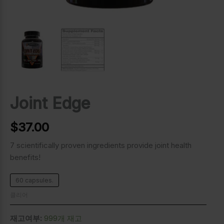
Joint Edge
$
37.00
7 scientifically proven ingredients provide joint health
benefits!
60 capsules.
클리어
재고여부:
999개 재고