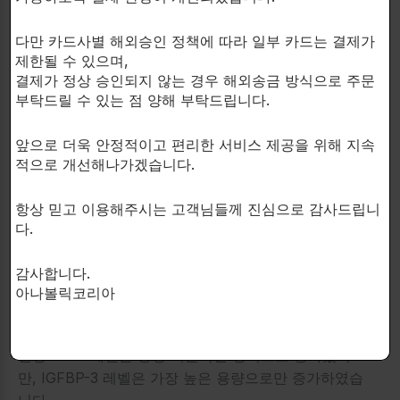
각 기간은 7일 연속 약물의 취침시간 투여와 관련이 있
었습니다.
다만 카드사별 해외승인 정책에 따라 일부 카드는 결제가
제한될 수 있으며,
각 기간이 끝날 때마다 인슐린 유사성장인자-I(IGF-I)와
결제가 정상 승인되지 않는 경우 해외송금 방식으로 주문
IGF 결합단백질-3(IGFBP-3)의 혈장수치를 0745h로
부탁드릴 수 있는 점 양해 부탁드립니다.
측정하였으며, 혈장GH와 코르티솔의 24시간 프로파일
을 24시간 소변배출과 함께 15분 간격으로 구하였습니
앞으로 더욱 안정적이고 편리한 서비스 제공을 위해 지속
다.
적으로 개선해나가겠습니다.
혈장이 없는 코르티솔의 프로파일은 시간당 간격으로
항상 믿고 이용해주시는 고객님들께 진심으로 감사드립니
계산되었습니다.
다.
분비되는 GH의 양은 세 조건에서 모두 유사했지만, 주
감사합니다.
로 낮은 진폭 펄스의 수가 증가했기 때문에 약물의 두
아나볼릭코리아
복용량 모두에서 GH 펄스 주파수가 증가했습니다.
혈장 IGF-I 레벨은 용량 의존적인 방식으로 증가했지
만, IGFBP-3 레벨은 가장 높은 용량으로만 증가하였습
니다.