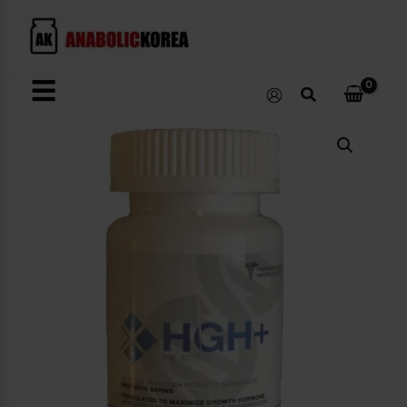
콘
텐
츠
로
☰
검
건
색
너
HGH+
뛰
[MK-
677]
기
수
량