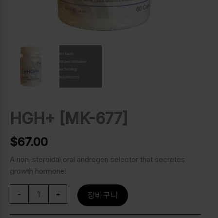
HGH+ [MK-677]
$
67.00
A non-steroidal oral androgen selector that secretes
growth hormone!
-
+
장바구니