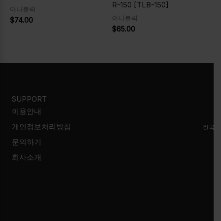
R-150 [TLB-150]
아나볼릭
아나볼릭
$
74.00
$
65.00
SUPPORT
이용안내
개인정보처리방침
한국시
문의하기
회사소개