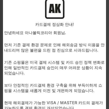
카드결제 정상화 안내!
24시간 GH 프로파일, 인슐린 유사 성장 인자-I 및 정상
안녕하세요 아나볼릭코리아 회원님.
의 젊은 남성에서 부신 피질 기능에 대한 새로운 경구
활성 성장 호르몬(GH) 비밀 분석기 MK-677로 7일 치
먼저 기존 결제 환경 문제로 인해 해외송금 방식 이용을 안
료의 영향.
내드리며 많은 불편을 드린 점 진심으로 사과드립니다.
기존 쇼핑몰은 미국 결제 시스템 및 카드 승인 정책 변화로
인해 일반적인 카드결제 승인이 매우 어려운 상황이 지속
되었습니다.
GH 방출 펩타이드(MK-677)의 새로운 아날로그 투여
보다 안정적인 카드결제 환경 구축을 위해 부득이하게 쇼
의 효과를 평가하기 위해, 9명의 건강한 청년은 경구 투
핑몰 시스템을 새롭게 이전 및 개편하게 되었습니다.
여 위약과 MK-677의 5~25mg 복용량의 무작위 이중
블라인드 3주기 교차 비교에 참여했습니다.
현재 해외결제가 가능한 VISA / MASTER 카드의 결제가
가능하도록 결제 환경이 개선되었습니다.