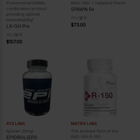
Prohormone/SARMs
MAX LMG + Haladroll Stack!
combination product
SPAWN Rx
providing optimal
아나볼릭
bioavailability!
$
73.00
LX-GH Pro
아나볼릭
$
107.00
ATS LABS
MATRIX LABS
Episten 20mg!
The evolved form of the
RAD-140! R-150
EPIDROL(EPI)