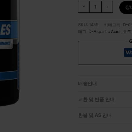
-
+
장
SKU:
1439
카테고리:
D-
태그:
D-Aspartic Acid!
,
호르
G
배송안내
교환 및 반품 안내
환불 및 AS 안내