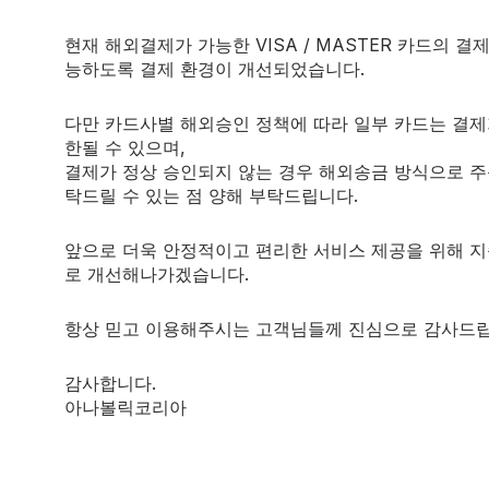
과를 보였던 유형)을 포함합니다.
3.12그램)
현재 해외결제가 가능한 VISA / MASTER 카드의 결
능하도록 결제 환경이 개선되었습니다.
다만 카드사별 해외승인 정책에 따라 일부 카드는 결제
한될 수 있으며,
결제가 정상 승인되지 않는 경우 해외송금 방식으로 주
탁드릴 수 있는 점 양해 부탁드립니다.
사용될 수 있나요?
으로 인해 이는 PCT를 위해 사용될
수 있는 이상적인 약품이라 
앞으로 더욱 안정적이고 편리한 서비스 제공을 위해 
로 개선해나가겠습니다.
uce XT, 그리고 Liver Assist XT와 함께
사용될 수
있습니다.
항상 믿고 이용해주시는 고객님들께 진심으로 감사드립
의 휴식을 두고 복용해야 하며, 8주 이상
지속적으로
복용하지 마
감사합니다.
아나볼릭코리아
NS 상품들과 함께 향상된 시너지 효과를 낼 수 있습니다.