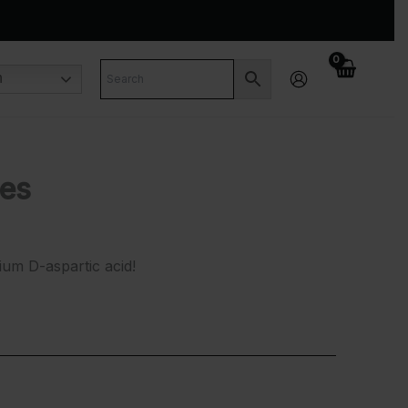
n
es
um D-aspartic acid!