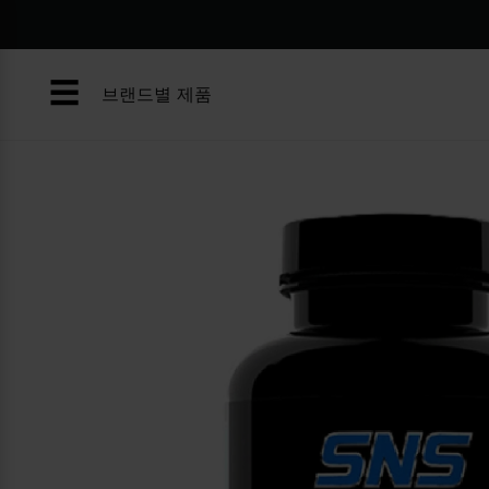
콘
텐
츠
☰
로
브랜드별 제품
건
너
뛰
기