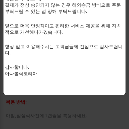
결제가 정상 승인되지 않는 경우 해외송금 방식으로 주문
Semaglutide는 당뇨병 치료에 사용되며 GLP-1 수용체
부탁드릴 수 있는 점 양해 부탁드립니다.
작용제라고 불립니다.
앞으로 더욱 안정적이고 편리한 서비스 제공을 위해 지속
적으로 개선해나가겠습니다.
이 성분은 혈당 조절을 돕고, 인슐린 생산을 촉진하며,
식사 후 혈당 수치를 안정시키는 역할을 합니다.
항상 믿고 이용해주시는 고객님들께 진심으로 감사드립니
Semaglutide는 일반적으로 2형 당뇨병 환자들에게 처
다.
방되며, 주사형태로 사용됩니다.
감사합니다.
추가적으로, 체중 감량을 돕는 것으로도 알려져 있습니
아나볼릭코리아
다.
복용 방법:
아침,점심식사전에 1캡슐을 복용하세요.