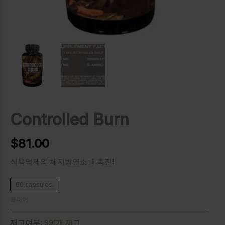
Controlled Burn
$
81.00
식욕억제와 체지방연소를 촉진!
60 capsules.
클리어
재고여부:
991개 재고