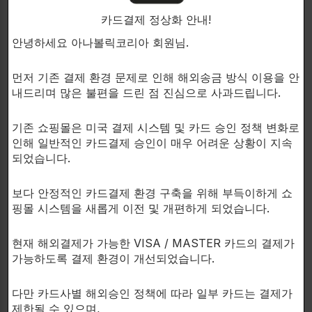
-Semaglutide 10mg
카드결제 정상화 안내!
안녕하세요 아나볼릭코리아 회원님.
5-Amino1QM:
먼저 기존 결제 환경 문제로 인해 해외송금 방식 이용을 안
내드리며 많은 불편을 드린 점 진심으로 사과드립니다.
5-Amino1QM 화합물은 신진대사를 지원하고 지방 연
소를 촉진하는 능력으로 알려져 있습니다.
기존 쇼핑몰은 미국 결제 시스템 및 카드 승인 정책 변화로
인해 일반적인 카드결제 승인이 매우 어려운 상황이 지속
그 작용은 에너지 대사에 직접적으로 영향을 미쳐 체지
되었습니다.
방을 에너지 필요에 사용할 수 있게 합니다.
보다 안정적인 카드결제 환경 구축을 위해 부득이하게 쇼
또한 5-Amino1QM은 미토콘드리아의 활동을 증가시키
핑몰 시스템을 새롭게 이전 및 개편하게 되었습니다.
는 효과가 있어 더 큰 에너지 흐름을 느낄 수 있게 합니
다.
현재 해외결제가 가능한 VISA / MASTER 카드의 결제가
가능하도록 결제 환경이 개선되었습니다.
다만 카드사별 해외승인 정책에 따라 일부 카드는 결제가
Semaglutide:
제한될 수 있으며,