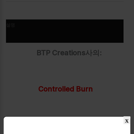
설명
추가 정보
BTP Creations사의:
Controlled Burn
x
체지방연소제!