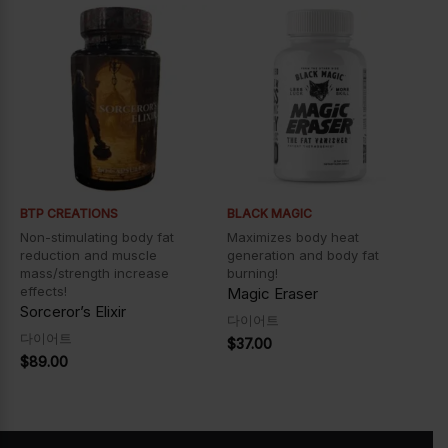
BTP CREATIONS
BLACK MAGIC
Non-stimulating body fat
Maximizes body heat
reduction and muscle
generation and body fat
mass/strength increase
burning!
effects!
Magic Eraser
Sorceror’s Elixir
다이어트
다이어트
$
37.00
$
89.00