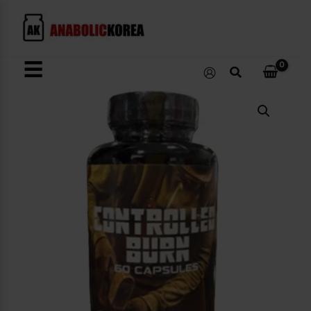
콘
텐
츠
로
☰
검
건
색
너
Controlled
뛰
Burn
수
기
량