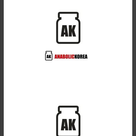
식욕억제와 체지방연소를 촉진!
식욕과 갈망 억제
혈당 수치 안정화에 도움
염증 감소
근육 줄기세포 재생 가능
Controlled Burn 2정당 구성성분:
-5-Amino1QM 150mg