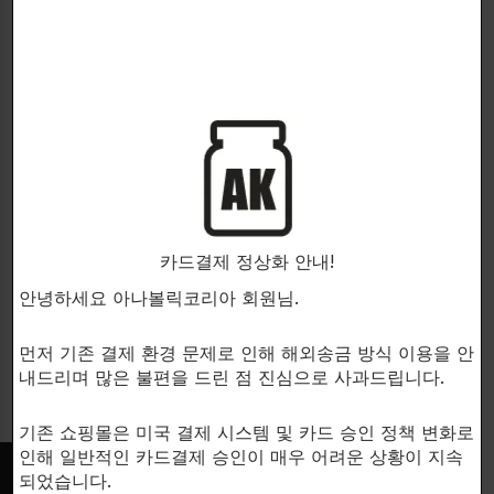
회원가입하기
이메일 주소
*
새 비밀번호를 설정하는 링크가 회원님의 이메일 주소로 전
송됩니다.
Your personal data will be used to support your
카드결제 정상화 안내!
experience throughout this website, to manage access
안녕하세요 아나볼릭코리아 회원님.
to your account, and for other purposes described in our
개인정보 보호정책
.
먼저 기존 결제 환경 문제로 인해 해외송금 방식 이용을 안
내드리며 많은 불편을 드린 점 진심으로 사과드립니다.
회원가입하기
기존 쇼핑몰은 미국 결제 시스템 및 카드 승인 정책 변화로
인해 일반적인 카드결제 승인이 매우 어려운 상황이 지속
되었습니다.