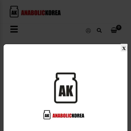
콘
필
필
필
텐
수
수
수
츠
항
항
항
로
☰
목
목
목
검
건
색
너
뛰
x
로그인
기
사용자이름 또는 이메일 주소
*
비밀번호
*
기억하기
로그인
비밀번호를 잊어버리셨나요?