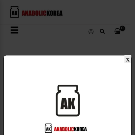
콘
텐
츠
로
☰
검
건
색
너
뛰
기
x
IGF-1분비촉진
IGF-1 secretion promotion
1개 결과 출력