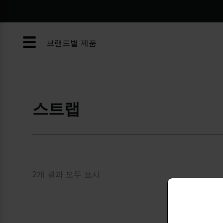
콘
텐
츠
☰
로
브랜드별 제품
건
너
뛰
기
스트랩
2개 결과 모두 표시