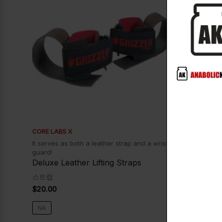
CORE LABS X
CORE LABS 
It serves as both a leather strap and a wrist
It uses prem
guard!
comfortable f
Deluxe Leather Lifting Straps
Leather Li
스트랩
스트랩
$
20.00
$
10.00
NA
NA