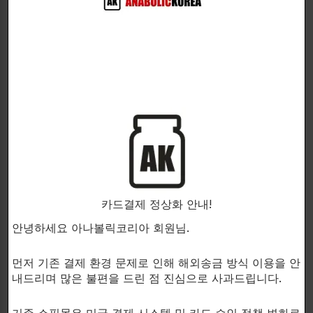
5% NUTRITION
VITARGO INC.
Carbohydrate supplement
Vitago replenishes glycogen
mixed with sweet
and improves insulin and
potato/yam/oatmeal
exercise performance!
REAL CARBS
Vitargo
카드결제 정상화 안내!
지구력, 운동능력향상보조제
지구력, 운동능력향상보조제
안녕하세요 아나볼릭코리아 회원님.
$
50.00
$
58.00
Nil
50 Servings (69 oz.) Grape
먼저 기존 결제 환경 문제로 인해 해외송금 방식 이용을 안
50 Servings (69 oz.) Plain
내드리며 많은 불편을 드린 점 진심으로 사과드립니다.
기존 쇼핑몰은 미국 결제 시스템 및 카드 승인 정책 변화로