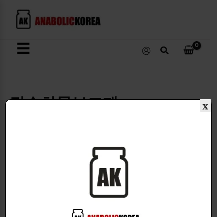
콘
텐
츠
로
☰
검
건
색
너
뛰
기
탄수화물보조제
x
탄수화물보조제
2개 결과 모두 표시