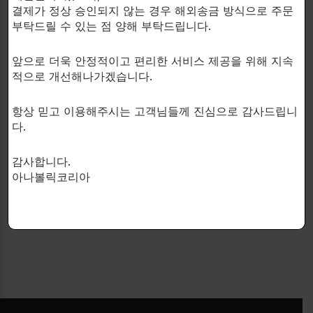
결제가 정상 승인되지 않는 경우 해외송금 방식으로 주문
부탁드릴 수 있는 점 양해 부탁드립니다.
앞으로 더욱 안정적이고 편리한 서비스 제공을 위해 지속
적으로 개선해나가겠습니다.
항상 믿고 이용해주시는 고객님들께 진심으로 감사드립니
CORE LABS X
BTP CREATIONS
다.
Effectively suppresses
Maintain the optimal ratio of
female hormone secretion!
testosterone and estrogen!
NOLVA-20
NOLVA-DRY
감사합니다.
여성호르몬억제제
사이클후요법제품
아나볼릭코리아
$
56.00
$
59.00
30 capsules.
60 capsules.