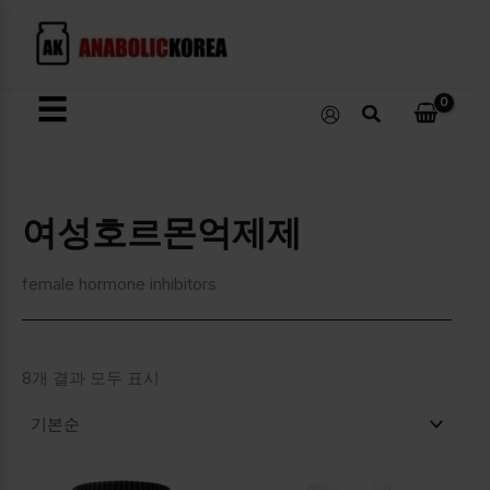
콘
텐
츠
로
☰
검
건
색
너
뛰
기
여성호르몬억제제
female hormone inhibitors
8개 결과 모두 표시