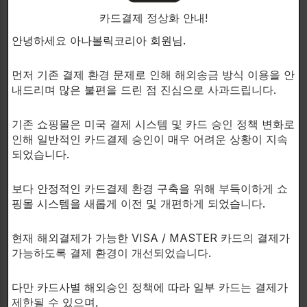
카드결제 정상화 안내!
안녕하세요 아나볼릭코리아 회원님.
먼저 기존 결제 환경 문제로 인해 해외송금 방식 이용을 안
내드리며 많은 불편을 드린 점 진심으로 사과드립니다.
CORE LABS X
BTP CREATIONS
기존 쇼핑몰은 미국 결제 시스템 및 카드 승인 정책 변화로
Powerfully suppresses
Blocks female hormones and
인해 일반적인 카드결제 승인이 매우 어려운 상황이 지속
female hormones and
promotes male hormone
되었습니다.
promotes male hormone
secretion!
secretion!
E-Suicide
E-Block
보다 안정적인 카드결제 환경 구축을 위해 부득이하게 쇼
여성호르몬억제제
핑몰 시스템을 새롭게 이전 및 개편하게 되었습니다.
여성호르몬억제제
$
48.00
$
56.00
60 capsules.
현재 해외결제가 가능한 VISA / MASTER 카드의 결제가
가능하도록 결제 환경이 개선되었습니다.
다만 카드사별 해외승인 정책에 따라 일부 카드는 결제가
제한될 수 있으며,