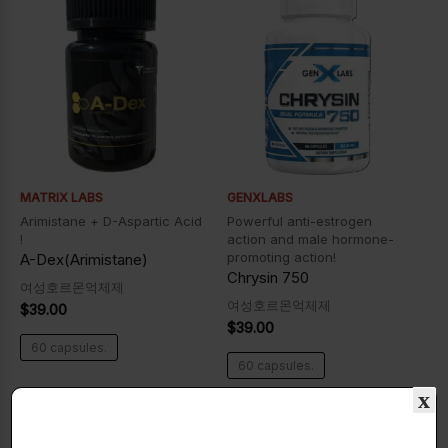
MATRIX LABS
GENXLABS
Arimistane + D-Aspartic Acid
Powerful anti-estrogen
!
action and male hormone-
promoting action!
A-Dex(Arimistane)
Chrysin 750
여성호르몬억제제
여성호르몬억제제
$
39.00
$
39.00
60 capsules.
60 capsules.
x