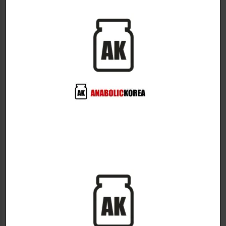
COMPETITIVE EDGE LABS
CORE LABS X
Powerfully stimulates male
Suppresses female
hormone secretion and
hormones and promotes
regulates female hormones!
gonadotropin secretion!
Cloma-Plex
CLOMAX-50
사이클후요법제품
사이클후요법제품
$
58.00
$
63.00
180 capsules.
30 capsules.