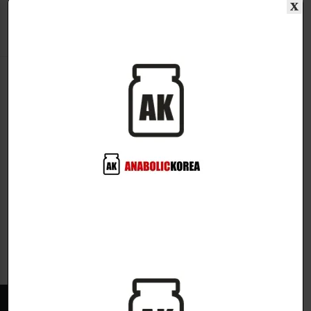
x
콘
텐
츠
로
☰
검
건
색
너
뛰
기
식물성단백질
선택과 일치하는 상품이 없습니다.