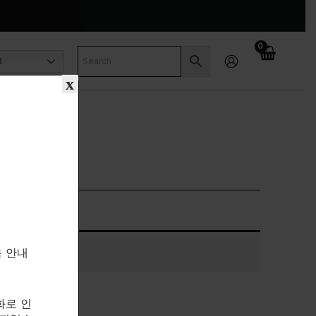
n
x
을 안내
화로 인