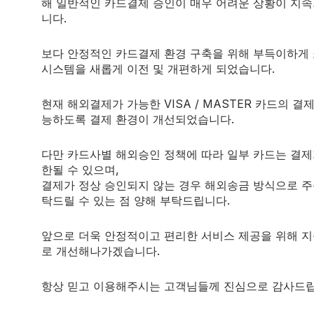
해 일반적인 카드결제 승인이 매우 어려운 상황이 지
니다.
보다 안정적인 카드결제 환경 구축을 위해 부득이하게
시스템을 새롭게 이전 및 개편하게 되었습니다.
현재 해외결제가 가능한 VISA / MASTER 카드의 결
CONTACT
능하도록 결제 환경이 개선되었습니다.
고객센터:
평일: 10:00~17:00
다만 카드사별 해외승인 정책에 따라 일부 카드는 결제
과 달라 답변이 실시간으로 응대가 어려운점 양해 부탁드리겠습니다.
한될 수 있으며,
최대한 빠른 답변드리겠습니다.
결제가 정상 승인되지 않는 경우 해외송금 방식으로 주
탁드릴 수 있는 점 양해 부탁드립니다.
토,일/공휴일: 휴무
Email:
anabolickus@gmail.com
앞으로 더욱 안정적이고 편리한 서비스 제공을 위해 
이메일 또는 1:1 챗봇을 이용해주세요.
로 개선해나가겠습니다.
Important Notice
 statements have not been evaluated by the Food and Drug Administrati
항상 믿고 이용해주시는 고객님들께 진심으로 감사드립
are not intended to diagnose, treat, cure, or prevent any disease.