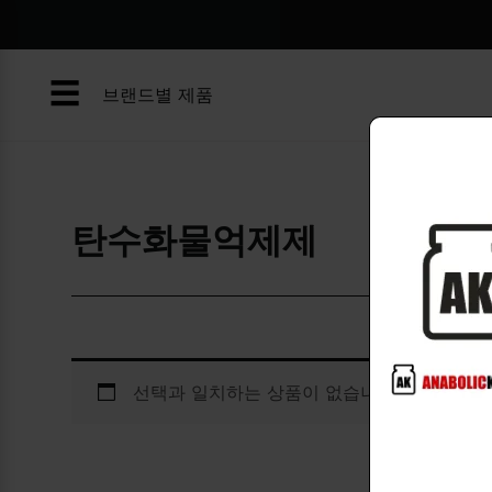
콘
텐
츠
☰
로
브랜드별 제품
건
너
뛰
기
탄수화물억제제
선택과 일치하는 상품이 없습니다.